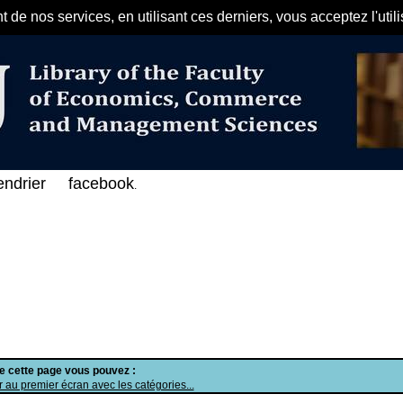
de nos services, en utilisant ces derniers, vous acceptez l'util
مرحبا بكم في الفهرس الإلكتروني ع
endrier
facebook
.
de cette page vous pouvez :
 au premier écran avec les catégories...