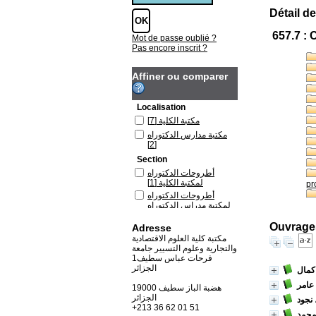
Détail de
657.7 : 
Mot de passe oublié ?
Pas encore inscrit ?
Affiner ou comparer
Localisation
مكتبة الكلية
[7]
مكتبة مدارس الدكتوراه
[2]
Section
أطروحات الدكتوراه
لمكتبة الكلية
[1]
pr
أطروحات الدكتوراه
لمكتبة مدراس الدكتوراه
[1]
Ouvrages
Adresse
المطبوعات العلمية
للأساتذة
[2]
مكتبة كلية العلوم الاقتصادية
والتجارية وعلوم التسيير جامعة
كتب باللغة العربية لمكتبة
فرحات عباس سطيف1
الكلية
[4]
الجزائر
كمال
كتب باللغة العربية لمكتبة
مدارس الدكتوراه
[1]
عامر
19000 هضبة الباز سطيف
الجزائر
نجود
+213 36 62 01 51
محمد