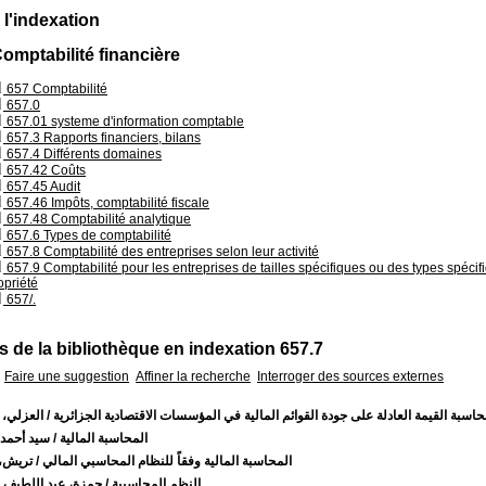
 l'indexation
Comptabilité financière
657 Comptabilité
657.0
657.01 systeme d'information comptable
657.3 Rapports financiers, bilans
657.4 Différents domaines
657.42 Coûts
657.45 Audit
657.46 Impôts, comptabilité fiscale
657.48 Comptabilité analytique
657.6 Types de comptabilité
657.8 Comptabilité des entreprises selon leur activité
657.9 Comptabilité pour les entreprises de tailles spécifiques ou des types spécif
opriété
657/.
 de la bibliothèque en indexation 657.7
Faire une suggestion
Affiner la recherche
Interroger des sources externes
حاسبة القيمة العادلة على جودة القوائم المالية في المؤسسات الاقتصادية الجزائرية
/ العزلي، 
المحاسبة المالية
/ سيد أحمد 
المحاسبة المالية وفقاً للنظام المحاسبي المالي
/ تريش، 
النظم المحاسبية
/ حمزة، عبد اللطيف 