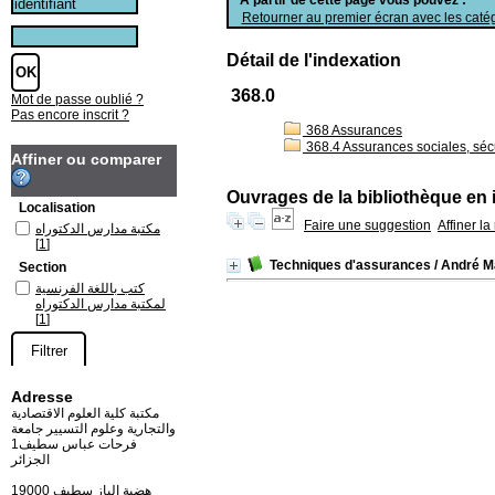
Retourner au premier écran avec les catég
Détail de l'indexation
368.0
Mot de passe oublié ?
Pas encore inscrit ?
368 Assurances
368.4 Assurances sociales, sécu
Affiner ou comparer
Ouvrages de la bibliothèque en 
Localisation
Faire une suggestion
Affiner l
مكتبة مدارس الدكتوراه
[1]
Techniques d'assurances
/ André M
Section
كتب باللغة الفرنسية
لمكتبة مدارس الدكتوراه
[1]
Adresse
مكتبة كلية العلوم الاقتصادية
والتجارية وعلوم التسيير جامعة
فرحات عباس سطيف1
الجزائر
19000 هضبة الباز سطيف