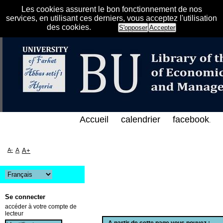
Les cookies assurent le bon fonctionnement de nos
services, en utilisant ces derniers, vous acceptez l'utilisation
des cookies.
S'opposer
Accepter
الفهرس الإلكتروني على الخط المباشر لمكتبة كلية العلو
Accueil
calendrier
facebook
.
A-
A
A+
Se connecter
accéder à votre compte de
lecteur
A partir de cette page vous pouvez :