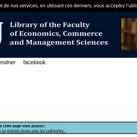
de nos services, en utilisant ces derniers, vous acceptez l'util
مرحبا بكم في الفهرس الإلكتروني على
endrier
facebook
.
de cette page vous pouvez :
 au premier écran avec les catégories...