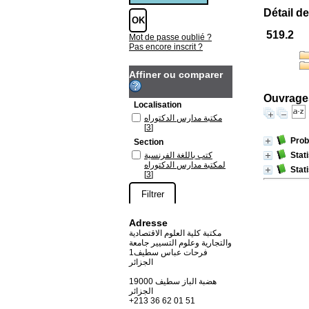
Détail de
519.2
Mot de passe oublié ?
Pas encore inscrit ?
Affiner ou comparer
Ouvrages
Localisation
مكتبة مدارس الدكتوراه
[3]
Prob
Section
كتب باللغة الفرنسية
Stati
لمكتبة مدارس الدكتوراه
Stati
[3]
Adresse
مكتبة كلية العلوم الاقتصادية
والتجارية وعلوم التسيير جامعة
فرحات عباس سطيف1
الجزائر
19000 هضبة الباز سطيف
الجزائر
+213 36 62 01 51