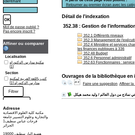
Retourner au premier écran avec les catég
Détail de l'indexation
352.38 : Gestion de l'informatio
Mot de passe oublié ?
Pas encore inscrit ?
352.1 Différents niveaux
352.3 Management de l'exécutif :
Affiner ou comparer
352.4 Ministère et services char
les finances publiques à 336
352.48 Budget
Localisation
352.6 Personnel administratif
مكتبة مدارس الدكتوراه
352.63 Fonctionnaires : service,
[1]
Section
Ouvrages de la bibliothèque en 
كتب باللغة العربية لمكتبة
[1]
مدارس الدكتوراه
Faire une suggestion
Affiner l
ي نماذج من دول العالم
/ وليد محمد هيكل
Adresse
مكتبة كلية العلوم الاقتصادية
والتجارية وعلوم التسيير جامعة
فرحات عباس سطيف1
الجزائر
19000 هضبة الباز سطيف