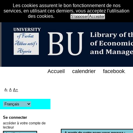
Les cookies assurent le bon fonctionnement de nos
services, en utilisant ces derniers, vous acceptez l'utilisation
des cookies.
S'opposer
Accepter
الفهرس الإلكتروني على الخط المباشر لمكتبة كلية العل
Accueil
calendrier
facebook
.
A-
A
A+
Se connecter
accéder à votre compte de
lecteur
A partir de cette page vous pouvez :