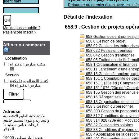
Retourner au premier écran avec les catég
Détail de l'indexation
658.9 : Gestion de projets opé
Mot de passe oublié ?
Pas encore inscrit ?
658 Gestion des entreprises pri
658.0 Gestion de projet
Affiner ou comparer
658.02 Gestion des entreprises s
658.022 Petites entreprises
658.042 Gestion d'entreprise
Localisation
658.05 Traitement de l'informati
مكتبة مدارس الدكتوراه
658.1 Organisation et finances
[6]
658.11 Lancement d'une entrep
658.15 Gestion financière, capi
Section
658.151 1 Comptabilité de ges
كتب باللغة العربية لمكتبة
658.151 1 (23e éd.) Comptabili
[6]
مدارس الدكتوراه
658.151 1076 (23e éd.) Comptab
658.155 Gestion des revenus e
658.16 Réorganisation
658.18 Organisation des multin
658.3 Gestion du personnel
Adresse
658.303 Gestion du personnel da
658.312 Conditions de travail du
مكتبة كلية العلوم الاقتصادية
والتجارية وعلوم التسيير جامعة
658.314 028 (23e éd.) Motivation
فرحات عباس سطيف1
658.32 Gestion des salaires
الجزائر
658.38 Conditions d'hygiène et 
658.4 Application de la gestion
19000 هضبة الباز سطيف