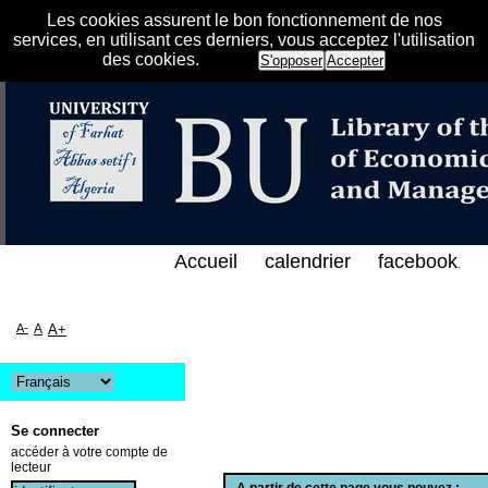
Les cookies assurent le bon fonctionnement de nos
services, en utilisant ces derniers, vous acceptez l'utilisation
des cookies.
S'opposer
Accepter
الفهرس الإلكتروني على الخط المباشر لمكتبة كلية العل
Accueil
calendrier
facebook
.
A-
A
A+
Se connecter
accéder à votre compte de
lecteur
A partir de cette page vous pouvez :