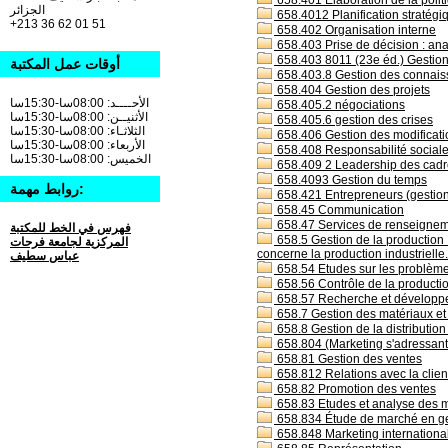
658.401 Elaboration de la politi
الجزائر
658.4012 Planification stratégiq
+213 36 62 01 51
658.402 Organisation interne
658.403 Prise de décision : an
658.403 8011 (23e éd.) Gestion
أوقات عمل المكتبة
658.403.8 Gestion des connais
658.404 Gestion des projets
الأحــــد: 08:00سا-15:30سا
658.405.2 négociations
الأثنيــن: 08:00سا-15:30سا
658.405.6 gestion des crises
الثلاثـاء: 08:00سا-15:30سا
658.406 Gestion des modificatio
الأربعاء: 08:00سا-15:30سا
658.408 Responsabilité social
الخميس: 08:00سا-15:30سا
658.409 2 Leadership des cadr
658.4093 Gestion du temps
روابط مهمة:
658.421 Entrepreneurs (gestion
658.45 Communication
658.47 Services de renseigneme
فهرس في الخط للمكتبة
658.5 Gestion de la production :
المركزية لجامعة فرحات
concerne la production industrielle.
عباس سطيف
658.54 Etudes sur les problèmes 
658.56 Contrôle de la productio
658.57 Recherche et développe
658.7 Gestion des matériaux et 
658.8 Gestion de la distribution
658.804 (Marketing s'adressant 
658.81 Gestion des ventes
658.812 Relations avec la clie
658.82 Promotion des ventes
658.83 Etudes et analyse des 
658.834 Étude de marché en ges
658.848 Marketing internationa