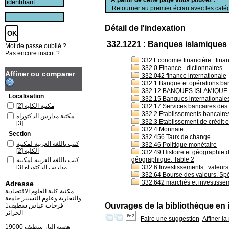
Retourner au premier écran avec les catég
Détail de l'indexation
332.1221 : Banques islamiques
Mot de passe oublié ?
Pas encore inscrit ?
332 Economie financière : finan
332.0 Finance - dictionnaires
Affiner ou comparer
332.042 finance internationale
332.1 Banque et opérations ba
332.12 BANQUES ISLAMIQUE
Localisation
332.15 Banques internationales 
[2]
مكتبة الكلية
332.17 Services bancaires de
332.2 Etablissements bancaires
مكتبة مدارس الدكتوراه
332.3 Etablissement de crédit e
[3]
332.4 Monnaie
Section
332.456 Taux de change
كتب باللغة العربية لمكتبة
332.46 Politique monétaire
[2]
الكلية
332.49 Histoire et géographie de
géographique, Table 2
كتب باللغة العربية لمكتبة
[3]
مدارس الدكتوراه
332.6 Investissements : valeurs
332.64 Bourse des valeurs. Spé
332.642 marchés et investissem
Adresse
مكتبة كلية العلوم الاقتصادية
والتجارية وعلوم التسيير جامعة
Ouvrages de la bibliothèque en 
فرحات عباس سطيف1
الجزائر
Faire une suggestion
Affiner l
19000 هضبة الباز سطيف