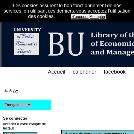
Les cookies assurent le bon fonctionnement de nos
services, en utilisant ces derniers, vous acceptez l'utilisation
des cookies.
S'opposer
Accepter
الفهرس الإلكتروني على الخط المباشر لمكتبة كلية العل
Accueil
calendrier
facebook
.
A-
A
A+
Se connecter
accéder à votre compte de
lecteur
A partir de cette page vous pouvez :