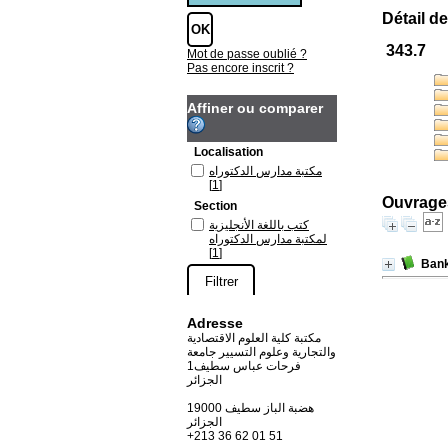
Détail de
343.7
Mot de passe oublié ?
Pas encore inscrit ?
Affiner ou comparer
Localisation
مكتبة مدارس الدكتوراه
[1]
Ouvrages
Section
كتب باللغة الأنجليزية
لمكتبة مدارس الدكتوراه
[1]
Bank
Adresse
مكتبة كلية العلوم الاقتصادية
والتجارية وعلوم التسيير جامعة
فرحات عباس سطيف1
الجزائر
19000 هضبة الباز سطيف
الجزائر
+213 36 62 01 51