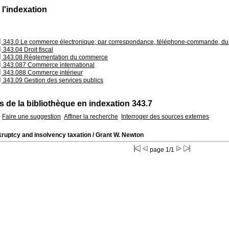
 l'indexation
343.0 Le commerce électronique; par correspondance, téléphone-commande, du 
343.04 Droit fiscal
343.08 Réglementation du commerce
343.087 Commerce international
343.088 Commerce intérieur
343.09 Gestion des services publics
 de la bibliothèque en indexation 343.7
Faire une suggestion
Affiner la recherche
Interroger des sources externes
ruptcy and insolvency taxation
/ Grant W. Newton
page 1/1