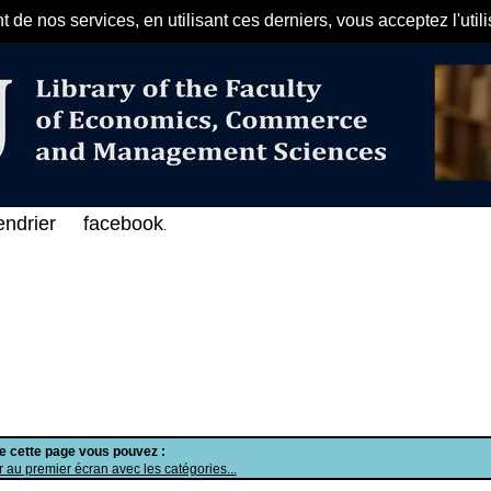
de nos services, en utilisant ces derniers, vous acceptez l'util
مرحبا بكم في الفهرس الإلكتروني ع
endrier
facebook
.
de cette page vous pouvez :
 au premier écran avec les catégories...