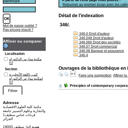
Retourner au premier écran avec les catég
Détail de l'indexation
346/.
Mot de passe oublié ?
Pas encore inscrit ?
346.0 Droit d'auteur
346.048 Droit d'auteur
Affiner ou comparer
346.066 Droit des sociétés
346.07 Droit commercial
346.08 Banque et assurance
Localisation
346.4
مكتبة مدارس الدكتوراه
[1]
Ouvrages de la bibliothèque en 
Section
كتب باللغة الأنجليزية
Faire une suggestion
Affiner l
لمكتبة مدارس الدكتوراه
[1]
Principles of contemporary corpor
Adresse
مكتبة كلية العلوم الاقتصادية
والتجارية وعلوم التسيير جامعة
فرحات عباس سطيف1
الجزائر
19000 هضبة الباز سطيف