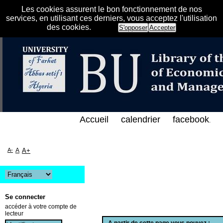
Les cookies assurent le bon fonctionnement de nos
services, en utilisant ces derniers, vous acceptez l'utilisation
des cookies.
S'opposer
Accepter
هرس الإلكتروني على الخط المباشر لمكتبة كلية العلوم 
Accueil
calendrier
facebook
.
A-
A
A+
Se connecter
accéder à votre compte de
lecteur
A partir de cette page vous pouvez :