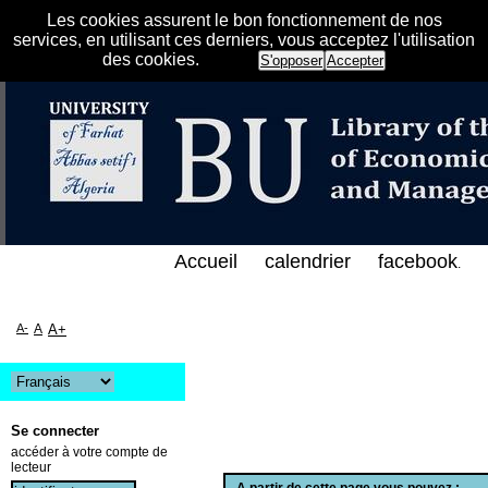
Les cookies assurent le bon fonctionnement de nos
services, en utilisant ces derniers, vous acceptez l'utilisation
des cookies.
S'opposer
Accepter
الفهرس الإلكتروني على الخط المباشر لمكتبة كلية العل
Accueil
calendrier
facebook
.
A-
A
A+
Se connecter
accéder à votre compte de
lecteur
A partir de cette page vous pouvez :