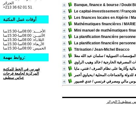
[6]
الجزائر
Banque, finance & bourse
/ Doubi Bi
+213 36 62 01 51
Le capital-investissement
/ François
Les finances locales en Algérie
/ Ma
أوقات عمل المكتبة
Mathématiques financières
/ MARI
Mini manuel de mathématiques fina
الأحــــد: 08:00سا-15:30سا
الأثنيــن: 08:00سا-15:30سا
La planification financière personne
الثلاثـاء: 08:00سا-15:30سا
La planification financière personne
الأربعاء: 08:00سا-15:30سا
الخميس: 08:00سا-15:30سا
Titrisation
/ Jean-Michel Beacco
المؤسسات التمويلية
/ سلمان عبد الله معلا
روابط مهمة:
ات المصرفية الخارجية
/ خالد وهيب الراوي
مالية وآثارها على نظام الصرف
/ فتني، مايا
فهرس في الخط للمكتبة
المركزية لجامعة فرحات
ة للدولة والجماعات المحلية
/ يحياوي أعمر
عباس سطيف
وس مالي ومصرفي فرنسي
/ عدي قصيور