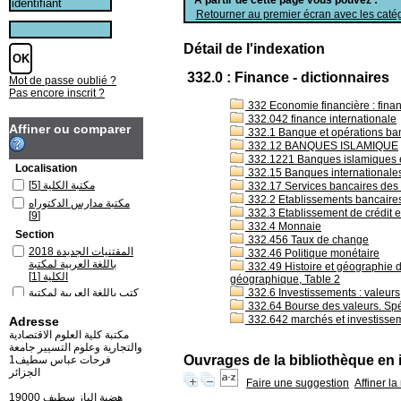
Retourner au premier écran avec les catég
Détail de l'indexation
332.0 : Finance - dictionnaires
Mot de passe oublié ?
Pas encore inscrit ?
332 Economie financière : finan
332.042 finance internationale
Affiner ou comparer
332.1 Banque et opérations ba
332.12 BANQUES ISLAMIQUE
332.1221 Banques islamiques 
Localisation
332.15 Banques internationales 
[5]
مكتبة الكلية
332.17 Services bancaires de
332.2 Etablissements bancaires
مكتبة مدارس الدكتوراه
332.3 Etablissement de crédit e
[9]
332.4 Monnaie
Section
332.456 Taux de change
المقتنيات الجديدة 2018
332.46 Politique monétaire
باللغة العربية لمكتبة
332.49 Histoire et géographie de
[1]
الكلية
géographique, Table 2
كتب باللغة العربية لمكتبة
332.6 Investissements : valeurs
[2]
الكلية
332.64 Bourse des valeurs. Spé
332.642 marchés et investissem
Adresse
كتب باللغة العربية لمكتبة
[3]
مدارس الدكتوراه
مكتبة كلية العلوم الاقتصادية
والتجارية وعلوم التسيير جامعة
كتب باللغة الفرنسية
Ouvrages de la bibliothèque en 
فرحات عباس سطيف1
[3]
لمكتبة الكلية
الجزائر
كتب باللغة الفرنسية
Faire une suggestion
Affiner l
لمكتبة مدارس الدكتوراه
19000 هضبة الباز سطيف