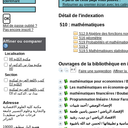
Retourner au premier écran avec les catég
Détail de l'indexation
510 : mathématiques
Mot de passe oublié ?
Pas encore inscrit ?
512.9 Algèbre des fonctions no
516 géométrie
Affiner ou comparer
519 Probabilités et mathémati
519.2
519.5 Mathématiques statistiqu
Localisation
مكتبة الكلية
[4]
Ouvrages de la bibliothèque en 
مكتبة مدارس الدكتوراه
[4]
Faire une suggestion
Affiner l
Section
كتب باللغة العربية لمكتبة
mathématique pour economistes
/ 
الكلية
[1]
Les mathématiques en économie-ge
كتب باللغة العربية لمكتبة
/ Boubak
mathématiques financiéres
مدارس الدكتوراه
[3]
كتب باللغة الفرنسية
Programmation linéaire
/ Amor Far
Adresse
لمكتبة الكلية
[3]
الإحصاء الوصفي
/ أحمد شيبات
مكتبة كلية العلوم الاقتصادية
كتب باللغة الفرنسية
والتجارية وعلوم التسيير جامعة
الإقتصاد الرياضي
/ حسين ياسين طعمة
لمكتبة مدارس الدكتوراه
فرحات عباس سطيف1
[1]
الاقتصاد الرياضي
/ بن ديب، رشيد
الجزائر
ساسية و تطبيقاتها
/ لحسن عبد الله باشيوة
19000 هضبة الباز سطيف