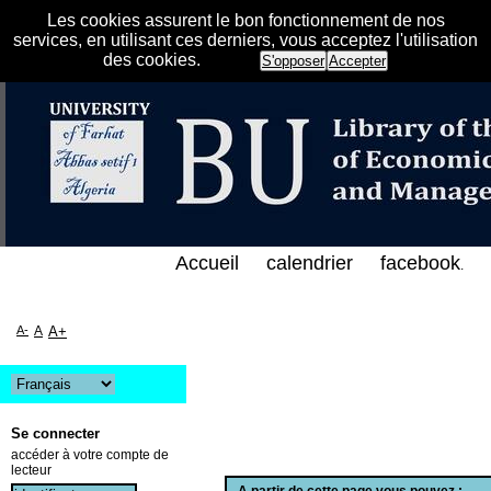
Les cookies assurent le bon fonctionnement de nos
services, en utilisant ces derniers, vous acceptez l'utilisation
des cookies.
S'opposer
Accepter
فهرس الإلكتروني على الخط المباشر لمكتبة كلية العلوم 
Accueil
calendrier
facebook
.
A-
A
A+
Se connecter
accéder à votre compte de
lecteur
A partir de cette page vous pouvez :