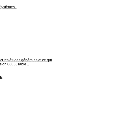
- Systèmes
ci les études générales et ce qui
vision 0685, Table 1
ts