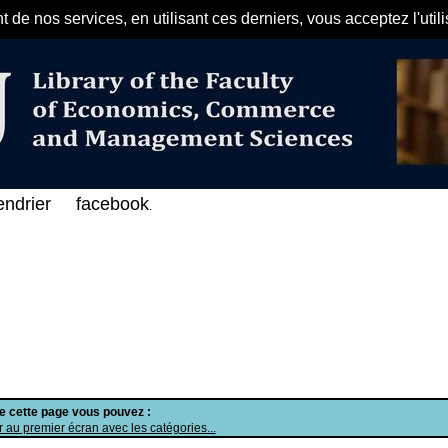
de nos services, en utilisant ces derniers, vous acceptez l'util
مرحبا بكم في الفهرس الإلكتروني عل
endrier
facebook
.
de cette page vous pouvez :
 au premier écran avec les catégories...