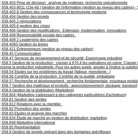
658.403 Prise de décision : analyse de systèmes, recherche opérationnelle
658.403 8011 (23e éd.) Gestion de l'information (gestion au niveau des cadres) 
658.403.8 Gestion des connaissances et technologie moderne
658.404 Gestion des projets
658.405.2 négociations
658.405.6 gestion des crises
658.406 Gestion des modifications : Extension, modernisation, innovations
658.408 Responsabilité sociale des cadres
658.409 2 Leadership des cadres
658.4093 Gestion du temps
658.421 Entrepreneurs (gestion au niveau des cadres)
658.45 Communication
658.47 Services de renseignement et de sécurité. Espionnage industriel
658.5 Gestion de la production : classer à 670.4 les opérations en usine. Classer i
ncerne la production industrielle. Pour les autres sujets, ajouter à l'indice la subdi
658.54 Etudes sur les problèmes du travail (fatigue, monotonie...)
658.56 Contrôle de la production. Contrôle de la qualité, emballage
658.57 Recherche et développement : recherche fondamentale, nouveaux produi
658.7 Gestion des matériaux et produits : approvisionnement, stockage, transport
658.8 Gestion de la distribution (Marketing)
658.804 (Marketing s'adressant à des catégories particulières d'acheteurs)
658.81 Gestion des ventes
658.812 Relations avec la clientèle
658.82 Promotion des ventes
658.83 Etudes et analyse des marchés
658.834 Étude de marché en gestion de distribution, marketing
658.848 Marketing international
658.85 Représentation
658.9 Gestion de projets opérant dans des domaines spécifiques