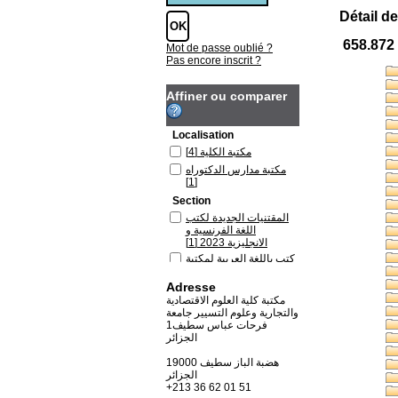
Détail de
658.872
Mot de passe oublié ?
Pas encore inscrit ?
Affiner ou comparer
Localisation
[4]
مكتبة الكلية
مكتبة مدارس الدكتوراه
[1]
Section
المقتنيات الجديدة لكتب
اللغة الفرنسية و
[1]
الانجليزية 2023
كتب باللغة العربية لمكتبة
[1]
الكلية
Adresse
كتب باللغة الفرنسية
[2]
لمكتبة الكلية
مكتبة كلية العلوم الاقتصادية
والتجارية وعلوم التسيير جامعة
كتب باللغة الفرنسية
فرحات عباس سطيف1
لمكتبة مدارس الدكتوراه
الجزائر
[1]
19000 هضبة الباز سطيف
الجزائر
+213 36 62 01 51