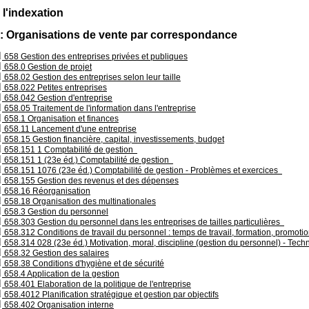
 l'indexation
 : Organisations de vente par correspondance
658 Gestion des entreprises privées et publiques
658.0 Gestion de projet
658.02 Gestion des entreprises selon leur taille
658.022 Petites entreprises
658.042 Gestion d'entreprise
658.05 Traitement de l'information dans l'entreprise
658.1 Organisation et finances
658.11 Lancement d'une entreprise
658.15 Gestion financière, capital, investissements, budget
658.151 1 Comptabilité de gestion
658.151 1 (23e éd.) Comptabilité de gestion
658.151 1076 (23e éd.) Comptabilité de gestion - Problèmes et exercices
658.155 Gestion des revenus et des dépenses
658.16 Réorganisation
658.18 Organisation des multinationales
658.3 Gestion du personnel
658.303 Gestion du personnel dans les entreprises de tailles particulières
658.312 Conditions de travail du personnel : temps de travail, formation, promoti
658.314 028 (23e éd.) Motivation, moral, discipline (gestion du personnel) - Tech
658.32 Gestion des salaires
658.38 Conditions d'hygiène et de sécurité
658.4 Application de la gestion
658.401 Elaboration de la politique de l'entreprise
658.4012 Planification stratégique et gestion par objectifs
658.402 Organisation interne