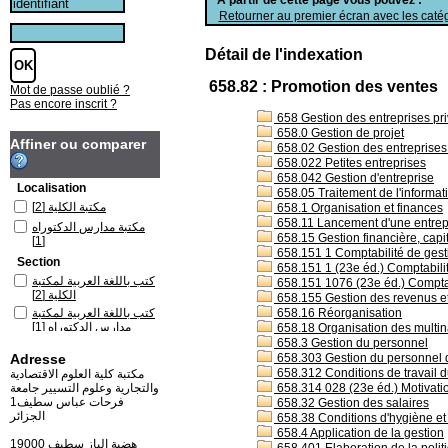
Retourner au premier écran avec les catég
Détail de l'indexation
658.82 : Promotion des ventes
Mot de passe oublié ?
Pas encore inscrit ?
658 Gestion des entreprises pri
658.0 Gestion de projet
Affiner ou comparer
658.02 Gestion des entreprises s
658.022 Petites entreprises
658.042 Gestion d'entreprise
Localisation
658.05 Traitement de l'informati
[2]
مكتبة الكلية
658.1 Organisation et finances
658.11 Lancement d'une entrep
مكتبة مدارس الدكتوراه
658.15 Gestion financière, capi
[1]
658.151 1 Comptabilité de ges
Section
658.151 1 (23e éd.) Comptabili
كتب باللغة العربية لمكتبة
658.151 1076 (23e éd.) Comptab
[2]
الكلية
658.155 Gestion des revenus e
كتب باللغة العربية لمكتبة
658.16 Réorganisation
[1]
مدارس الدكتوراه
658.18 Organisation des multin
658.3 Gestion du personnel
Adresse
658.303 Gestion du personnel da
658.312 Conditions de travail du
مكتبة كلية العلوم الاقتصادية
والتجارية وعلوم التسيير جامعة
658.314 028 (23e éd.) Motivation
فرحات عباس سطيف1
658.32 Gestion des salaires
الجزائر
658.38 Conditions d'hygiène et 
658.4 Application de la gestion
19000 هضبة الباز سطيف