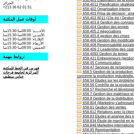
658.401 Elaboration de la politi
الجزائر
658.4012 Planification stratégiq
+213 36 62 01 51
658.402 Organisation interne
658.403 Prise de décision : an
658.403 8011 (23e éd.) Gestion
أوقات عمل المكتبة
658.403.8 Gestion des connais
658.404 Gestion des projets
الأحــــد: 08:00سا-15:30سا
658.405.2 négociations
الأثنيــن: 08:00سا-15:30سا
658.405.6 gestion des crises
الثلاثـاء: 08:00سا-15:30سا
658.406 Gestion des modificatio
الأربعاء: 08:00سا-15:30سا
658.408 Responsabilité social
الخميس: 08:00سا-15:30سا
658.409 2 Leadership des cadr
658.4093 Gestion du temps
روابط مهمة:
658.421 Entrepreneurs (gestion
658.45 Communication
658.47 Services de renseigneme
فهرس في الخط للمكتبة
658.5 Gestion de la production :
المركزية لجامعة فرحات
concerne la production industrielle.
عباس سطيف
658.54 Etudes sur les problèmes 
658.56 Contrôle de la productio
658.57 Recherche et développe
658.7 Gestion des matériaux et 
658.8 Gestion de la distribution
658.804 (Marketing s'adressant 
658.81 Gestion des ventes
658.812 Relations avec la clie
658.83 Etudes et analyse des 
658.834 Étude de marché en ges
658.848 Marketing internationa
658.85 Représentation