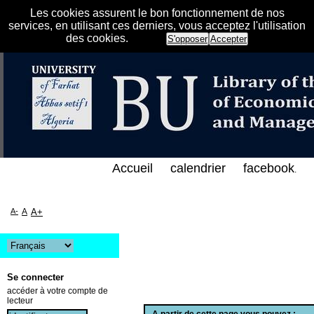
Les cookies assurent le bon fonctionnement de nos
services, en utilisant ces derniers, vous acceptez l'utilisation
des cookies.
S'opposer
Accepter
فهرس الإلكتروني على الخط المباشر لمكتبة كلية العلوم
Accueil
calendrier
facebook
.
A-
A
A+
Se connecter
accéder à votre compte de
lecteur
A partir de cette page vous pouvez :