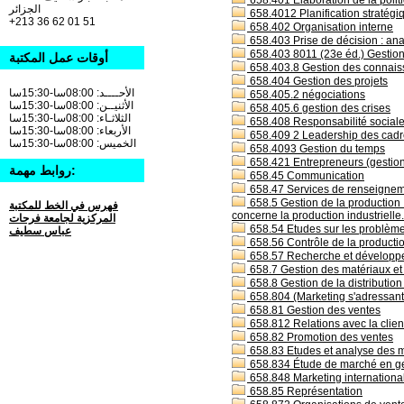
658.401 Elaboration de la politi
الجزائر
658.4012 Planification stratégiq
+213 36 62 01 51
658.402 Organisation interne
658.403 Prise de décision : an
658.403 8011 (23e éd.) Gestion
أوقات عمل المكتبة
658.403.8 Gestion des connais
658.404 Gestion des projets
الأحــــد: 08:00سا-15:30سا
658.405.2 négociations
الأثنيــن: 08:00سا-15:30سا
658.405.6 gestion des crises
الثلاثـاء: 08:00سا-15:30سا
658.408 Responsabilité social
الأربعاء: 08:00سا-15:30سا
658.409 2 Leadership des cadr
الخميس: 08:00سا-15:30سا
658.4093 Gestion du temps
658.421 Entrepreneurs (gestion
روابط مهمة:
658.45 Communication
658.47 Services de renseigneme
658.5 Gestion de la production :
فهرس في الخط للمكتبة
concerne la production industrielle.
المركزية لجامعة فرحات
658.54 Etudes sur les problèmes 
عباس سطيف
658.56 Contrôle de la productio
658.57 Recherche et développe
658.7 Gestion des matériaux et 
658.8 Gestion de la distribution
658.804 (Marketing s'adressant 
658.81 Gestion des ventes
658.812 Relations avec la clie
658.82 Promotion des ventes
658.83 Etudes et analyse des 
658.834 Étude de marché en ges
658.848 Marketing internationa
658.85 Représentation