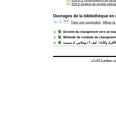
658.872 Organisations de vent
658.9 Gestion de projets opéra
Ouvrages de la bibliothèque en 
Faire une suggestion
Affiner l
Gestion du changement vers un m
Méthode de conduite du changemen
الأفراد والأداء ؛ كيف ؟
/ بوجلاس. ك سميث