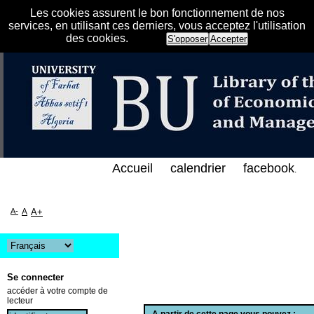
Les cookies assurent le bon fonctionnement de nos
services, en utilisant ces derniers, vous acceptez l'utilisation
des cookies.
S'opposer
Accepter
الفهرس الإلكتروني على الخط المباشر لمكتبة كلية العلو
Accueil
calendrier
facebook
.
A-
A
A+
Se connecter
accéder à votre compte de
lecteur
A partir de cette page vous pouvez :