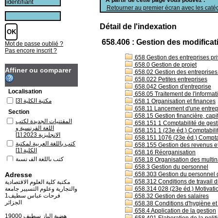
Retourner au premier écran avec les catég
Détail de l'indexation
658.406 : Gestion des modificat
Mot de passe oublié ?
Pas encore inscrit ?
658 Gestion des entreprises pri
658.0 Gestion de projet
Affiner ou comparer
658.02 Gestion des entreprises s
658.022 Petites entreprises
658.042 Gestion d'entreprise
Localisation
658.05 Traitement de l'informati
[3]
مكتبة الكلية
658.1 Organisation et finances
658.11 Lancement d'une entrep
Section
658.15 Gestion financière, capi
المقتنيات الجديدة لكتب
658.151 1 Comptabilité de ges
اللغة الفرنسية و
658.151 1 (23e éd.) Comptabili
[1]
الانجليزية 2023
658.151 1076 (23e éd.) Comptab
كتب باللغة العربية لمكتبة
658.155 Gestion des revenus e
[1]
الكلية
658.16 Réorganisation
كتب باللغة الفرنسية
658.18 Organisation des multin
[1]
لمكتبة الكلية
658.3 Gestion du personnel
Adresse
658.303 Gestion du personnel da
658.312 Conditions de travail du
مكتبة كلية العلوم الاقتصادية
والتجارية وعلوم التسيير جامعة
658.314 028 (23e éd.) Motivation
فرحات عباس سطيف1
658.32 Gestion des salaires
الجزائر
658.38 Conditions d'hygiène et 
658.4 Application de la gestion
19000 هضبة الباز سطيف