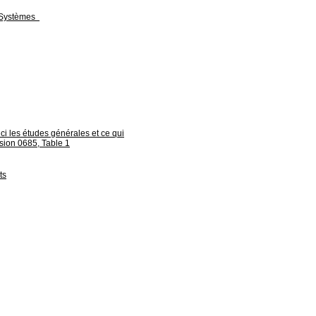
- Systèmes
ci les études générales et ce qui
vision 0685, Table 1
ts