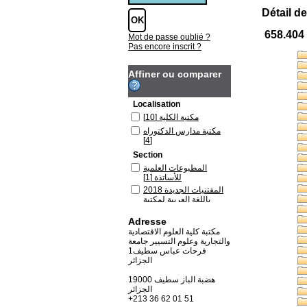
Détail de
658.404 
Mot de passe oublié ?
Pas encore inscrit ?
Affiner ou comparer
Localisation
[10]
مكتبة الكلية
مكتبة مدارس الدكتوراه
[4]
Section
المطبوعات العلمية
[1]
للأساتذة
المقتنيات الجديدة 2018
باللغة العربية لمكتبة
[1]
الكلية
Adresse
المقتنيات الجديدة لكتب
اللغة الفرنسية و
مكتبة كلية العلوم الاقتصادية
[2]
الانجليزية 2023
والتجارية وعلوم التسيير جامعة
فرحات عباس سطيف1
كتب باللغة الأنجليزية
الجزائر
[1]
لمكتبة الكلية
كتب باللغة العربية لمكتبة
19000 هضبة الباز سطيف
[6]
الكلية
الجزائر
كتب باللغة العربية لمكتبة
+213 36 62 01 51
[3]
مدارس الدكتوراه