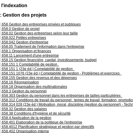
 l'indexation
: Gestion des projets
658 Gestion des entreprises privées et publiques
658.0 Gestion de projet
658.02 Gestion des entreprises selon leur taille
658.022 Petites entreprises
658.042 Gestion d'entreprise
658.05 Traitement de l'information dans l'entreprise
658.1 Organisation et finances
658.11 Lancement d'une entreprise
658.15 Gestion financière, capital, investissements, budget
658.151 1 Comptabilité de gestion
658.151 1 (23e éd.) Comptabilité de gestion
658.151 1076 (23e éd.) Comptabilité de gestion - Problèmes et exercices
658.155 Gestion des revenus et des dépenses
658.16 Réorganisation
658.18 Organisation des multinationales
658.3 Gestion du personnel
658.303 Gestion du personnel dans les entreprises de tailles particulières
658.312 Conditions de travail du personnel : temps de travail, formation, promoti
658.314 028 (23e éd.) Motivation, moral, discipline (gestion du personnel) - Tech
658.32 Gestion des salaires
658.38 Conditions d'hygiène et de sécurité
658.4 Application de la gestion
658.401 Elaboration de la politique de l'entreprise
658.4012 Planification stratégique et gestion par objectifs
658.402 Organisation interne