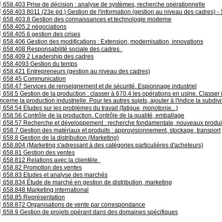
658.403 Prise de décision : analyse de systèmes, recherche opérationnelle
658.403 8011 (23e éd.) Gestion de l'information (gestion au niveau des cadres) 
658.403.8 Gestion des connaissances et technologie moderne
658.405.2 négociations
658.405.6 gestion des crises
658.406 Gestion des modifications : Extension, modernisation, innovations
658.408 Responsabilité sociale des cadres
658.409 2 Leadership des cadres
658.4093 Gestion du temps
658.421 Entrepreneurs (gestion au niveau des cadres)
658.45 Communication
658.47 Services de renseignement et de sécurité. Espionnage industriel
658.5 Gestion de la production : classer à 670.4 les opérations en usine. Classer i
ncerne la production industrielle. Pour les autres sujets, ajouter à l'indice la subdi
658.54 Etudes sur les problèmes du travail (fatigue, monotonie...)
658.56 Contrôle de la production. Contrôle de la qualité, emballage
658.57 Recherche et développement : recherche fondamentale, nouveaux produi
658.7 Gestion des matériaux et produits : approvisionnement, stockage, transport
658.8 Gestion de la distribution (Marketing)
658.804 (Marketing s'adressant à des catégories particulières d'acheteurs)
658.81 Gestion des ventes
658.812 Relations avec la clientèle
658.82 Promotion des ventes
658.83 Etudes et analyse des marchés
658.834 Étude de marché en gestion de distribution, marketing
658.848 Marketing international
658.85 Représentation
658.872 Organisations de vente par correspondance
658.9 Gestion de projets opérant dans des domaines spécifiques