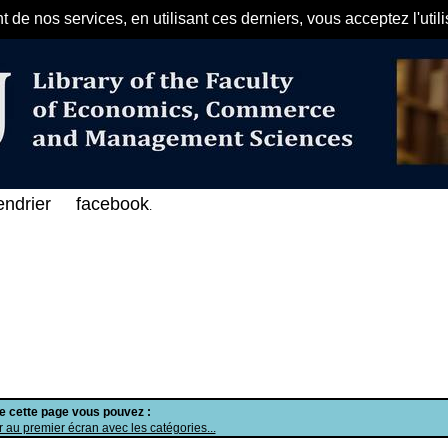
de nos services, en utilisant ces derniers, vous acceptez l'util
مرحبا بكم في الفهرس الإلكتروني عل
endrier
facebook
.
de cette page vous pouvez :
 au premier écran avec les catégories...