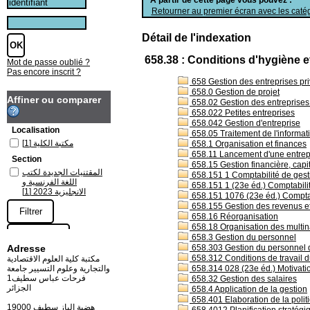
Retourner au premier écran avec les catég
Détail de l'indexation
658.38 : Conditions d'hygiène e
Mot de passe oublié ?
Pas encore inscrit ?
658 Gestion des entreprises pri
658.0 Gestion de projet
Affiner ou comparer
658.02 Gestion des entreprises s
658.022 Petites entreprises
658.042 Gestion d'entreprise
Localisation
658.05 Traitement de l'informati
[1]
مكتبة الكلية
658.1 Organisation et finances
658.11 Lancement d'une entrep
Section
658.15 Gestion financière, capi
المقتنيات الجديدة لكتب
658.151 1 Comptabilité de ges
اللغة الفرنسية و
658.151 1 (23e éd.) Comptabili
[1]
الانجليزية 2023
658.151 1076 (23e éd.) Comptab
658.155 Gestion des revenus e
658.16 Réorganisation
658.18 Organisation des multin
658.3 Gestion du personnel
Adresse
658.303 Gestion du personnel da
658.312 Conditions de travail du
مكتبة كلية العلوم الاقتصادية
والتجارية وعلوم التسيير جامعة
658.314 028 (23e éd.) Motivation
فرحات عباس سطيف1
658.32 Gestion des salaires
الجزائر
658.4 Application de la gestion
658.401 Elaboration de la politi
19000 هضبة الباز سطيف