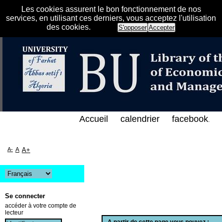
Les cookies assurent le bon fonctionnement de nos
services, en utilisant ces derniers, vous acceptez l'utilisation
des cookies.
S'opposer
Accepter
الفهرس الإلكتروني على الخط المباشر لمكتبة كلية العل
Accueil
calendrier
facebook
.
A-
A
A+
Se connecter
accéder à votre compte de
lecteur
A partir de cette page vous pouvez :