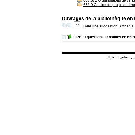
658.872 Organisations de vent
658.9 Gestion de projets opéra
Ouvrages de la bibliothèque en 
Faire une suggestion
Affiner l
GRH et questions sensibles en entr