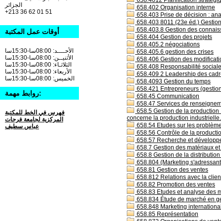
658.4012 Planification stratégiq
الجزائر
658.402 Organisation interne
+213 36 62 01 51
658.403 Prise de décision : an
658.403 8011 (23e éd.) Gestion
658.403.8 Gestion des connais
أوقات عمل المكتبة
658.404 Gestion des projets
658.405.2 négociations
الأحــــد: 08:00سا-15:30سا
658.405.6 gestion des crises
الأثنيــن: 08:00سا-15:30سا
658.406 Gestion des modificatio
الثلاثـاء: 08:00سا-15:30سا
658.408 Responsabilité social
الأربعاء: 08:00سا-15:30سا
658.409 2 Leadership des cadr
الخميس: 08:00سا-15:30سا
658.4093 Gestion du temps
658.421 Entrepreneurs (gestion
روابط مهمة:
658.45 Communication
658.47 Services de renseigneme
658.5 Gestion de la production :
فهرس في الخط للمكتبة
concerne la production industrielle.
المركزية لجامعة فرحات
658.54 Etudes sur les problèmes 
عباس سطيف
658.56 Contrôle de la productio
658.57 Recherche et développe
658.7 Gestion des matériaux et 
658.8 Gestion de la distribution
658.804 (Marketing s'adressant 
658.81 Gestion des ventes
658.812 Relations avec la clie
658.82 Promotion des ventes
658.83 Etudes et analyse des 
658.834 Étude de marché en ges
658.848 Marketing internationa
658.85 Représentation