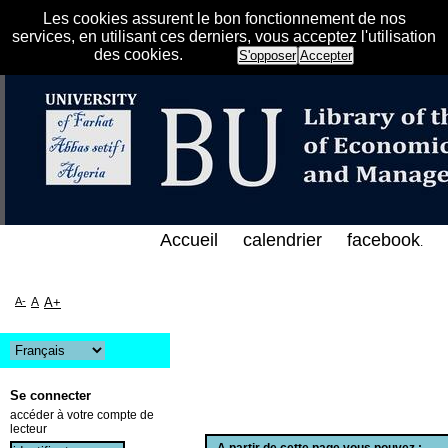
Les cookies assurent le bon fonctionnement de nos
services, en utilisant ces derniers, vous acceptez l'utilisation
des cookies.
S'opposer
Accepter
فهرس الإلكتروني على الخط المباشر لمكتبة كلية العلوم 
Accueil
calendrier
facebook
.
A-
A
A+
Se connecter
accéder à votre compte de
lecteur
A partir de cette page vous pouvez :