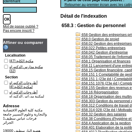
Retourner au premier écran avec les catég
Détail de l'indexation
658.3 : Gestion du personnel
Mot de passe oublié ?
Pas encore inscrit ?
658 Gestion des entreprises pri
658.0 Gestion de projet
Affiner ou comparer
658.02 Gestion des entreprises s
658.022 Petites entreprises
658.042 Gestion d'entreprise
Localisation
658.05 Traitement de l'informati
مكتبة الكلية
[47]
658.1 Organisation et finances
658.11 Lancement d'une entrep
مكتبة مدارس الدكتوراه
658.15 Gestion financière, capi
[32]
658.151 1 Comptabilité de ges
Section
658.151 1 (23e éd.) Comptabili
أطروحات الدكتوراه
658.151 1076 (23e éd.) Comptab
لمكتبة الكلية
[4]
658.155 Gestion des revenus e
658.16 Réorganisation
أطروحات الدكتوراه
لمكتبة مدراس الدكتوراه
658.18 Organisation des multin
[3]
658.303 Gestion du personnel da
Adresse
658.312 Conditions de travail du
المطبوعات العلمية
658.314 028 (23e éd.) Motivation
للأساتذة
[1]
مكتبة كلية العلوم الاقتصادية
658.32 Gestion des salaires
والتجارية وعلوم التسيير جامعة
المقتنيات الجديدة 2018
فرحات عباس سطيف1
658.38 Conditions d'hygiène et 
باللغة الأجنبية لمكتبة
الجزائر
658.4 Application de la gestion
مدارس الدكتوراه
[1]
658.401 Elaboration de la politi
المقتنيات الجديدة 2018
19000 هضبة الباز سطيف