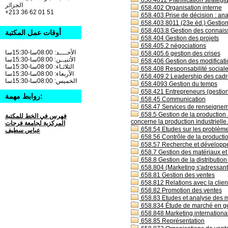
658.4012 Planification stratégiq
باللغة العربية لمكتبة
الجزائر
658.402 Organisation interne
الكلية
[1]
+213 36 62 01 51
658.403 Prise de décision : an
المقتنيات الجديدة لكتب
658.403 8011 (23e éd.) Gestion
اللغة الفرنسية و
658.403.8 Gestion des connais
الانجليزية 2023
[2]
أوقات عمل المكتبة
658.404 Gestion des projets
كتب باللغة العربية لمكتبة
658.405.2 négociations
الكلية
[36]
الأحــــد: 08:00سا-15:30سا
658.405.6 gestion des crises
كتب باللغة العربية لمكتبة
الأثنيــن: 08:00سا-15:30سا
658.406 Gestion des modificatio
مدارس الدكتوراه
[21]
الثلاثـاء: 08:00سا-15:30سا
658.408 Responsabilité social
الأربعاء: 08:00سا-15:30سا
كتب باللغة الفرنسية
658.409 2 Leadership des cadr
الخميس: 08:00سا-15:30سا
لمكتبة الكلية
[3]
658.4093 Gestion du temps
كتب باللغة الفرنسية
658.421 Entrepreneurs (gestion
روابط مهمة:
لمكتبة مدارس الدكتوراه
658.45 Communication
[8]
658.47 Services de renseigneme
658.5 Gestion de la production :
فهرس في الخط للمكتبة
concerne la production industrielle.
المركزية لجامعة فرحات
658.54 Etudes sur les problèmes 
عباس سطيف
658.56 Contrôle de la productio
658.57 Recherche et développe
658.7 Gestion des matériaux et 
658.8 Gestion de la distribution
658.804 (Marketing s'adressant 
658.81 Gestion des ventes
658.812 Relations avec la clie
658.82 Promotion des ventes
658.83 Etudes et analyse des 
658.834 Étude de marché en ges
658.848 Marketing internationa
658.85 Représentation