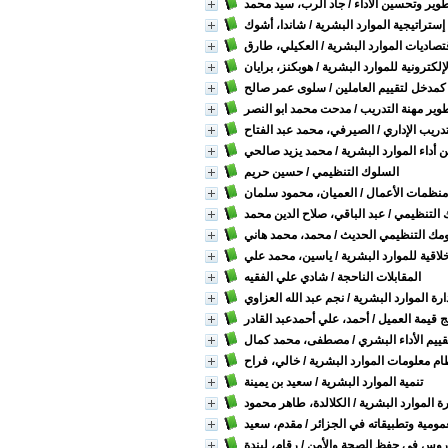
وير وتحسين الأداء
/ جاد الرب، سيد محمد
إستراتيجية الموارد البشرية
/ شاندا، أشوك
تصاديات الموارد البشرية
/ العكيلي، طارق
الإلكترونية للموارد البشرية
/ هوبكنز، برايان
ء كمدخل لتقييم العاملين
/ سلوى عمر صالح
طوير مهنة التدريب
/ مدحت محمد ابو النصر
تدريب الإداري
/ الصيرفي، محمد عبد الفتاح
أداء الموارد البشرية
/ محمد يزيد صالحي
السلوك التنظيمي
/ حسين حريم
منظمات الأعمال
/ العميان، محمود سلمان
 التنظيمي
/ عبد الباقي، صلاح الدين محمد
مك التنظيمي الحديث
/ محمد، محمد هاني
خلاقية للموارد البشرية
/ ياسين، محمد علي
المقابلات الناحجة
/ شادي علي الفقيه
رة الموارد البشرية
/ نجم عبد الله العزاوي
ج قيمة العميل
/ أحمد، علي أحمدعبد القادر
ييم الأداء البشري
/ مصطفى، محمد كمال
ام معلومات الموارد البشرية
/ خالي، فراح
تنمية الموارد البشرية
/ سعيد بن يمينة
رة الموارد البشرية
/ الكلالدة، طاهر محمود
ومية وتطبيقاته في الجزائر
/ مقدم، سعيد
روس في حفظ الصحة والأمن
/ رقام، ليندة