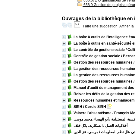
658.872 Organisations de vent
658.9 Gestion de projets opéra
Ouvrages de la bibliothèque en 
Faire une suggestion
Affiner l
La boîte à outils de l'intelligence ém
La boîte à outils en santé-sécurité
Le contrôle de gestion sociale
/ Coll
Contrôle de gestion sociale
/ Bernar
Gestion des ressources humaines
/
La gestion des ressources humain
La gestion des ressources humain
Gestion des ressources humaines
/
Manuel d'audit du management des
Relver les défis de la gestion des
Ressources humaines et manageme
SIRH
/ Cercle SIRH
Vaincre l'absentéisme
/ François M
افسية المستدامة
/ أبو الهيجاء،محمد موسى
أخلاقيات العمل
/ السكارنة، بلال خلف
 في ظل نظم المعلومات
/ مرسي، عز الدين