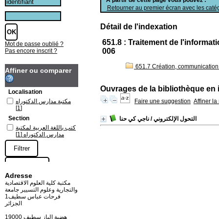
Retourner au premier écran avec les catég
Détail de l'indexation
651.8 : Traitement de l'informat
Mot de passe oublié ?
006
Pas encore inscrit ?
651.7 Création, communication e
Affiner ou comparer
Ouvrages de la bibliothèque en 
Localisation
مكتبة مدارس الدكتوراه
Faire une suggestion
Affiner l
[1]
Section
التحول الإلكتروني
/ ناجي كي حنا
كتب باللغة العربية لمكتبة
[1]
مدارس الدكتوراه
Adresse
مكتبة كلية العلوم الاقتصادية
والتجارية وعلوم التسيير جامعة
فرحات عباس سطيف1
الجزائر
19000 هضبة الباز سطيف