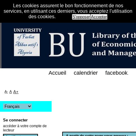
Les cookies assurent le bon fonctionnement de nos
services, en utilisant ces derniers, vous acceptez l'utilisation
des cookies.
S'opposer
Accepter
الفهرس الإلكتروني على الخط المباشر لمكتبة كلية العل
Accueil
calendrier
facebook
.
A-
A
A+
Se connecter
accéder à votre compte de
lecteur
A partir de cette page vous pouvez :