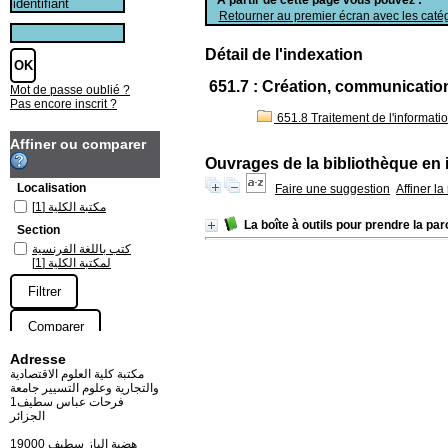
Retourner au premier écran avec les catég
Détail de l'indexation
651.7 : Création, communication
Mot de passe oublié ?
Pas encore inscrit ?
651.8 Traitement de l'informatio
Affiner ou comparer
Ouvrages de la bibliothèque en 
Localisation
Faire une suggestion
Affiner l
[1]
مكتبة الكلية
La boîte à outils pour prendre la par
Section
كتب باللغة الفرنسية
[1]
لمكتبة الكلية
Adresse
مكتبة كلية العلوم الاقتصادية
والتجارية وعلوم التسيير جامعة
فرحات عباس سطيف1
الجزائر
19000 هضبة الباز سطيف