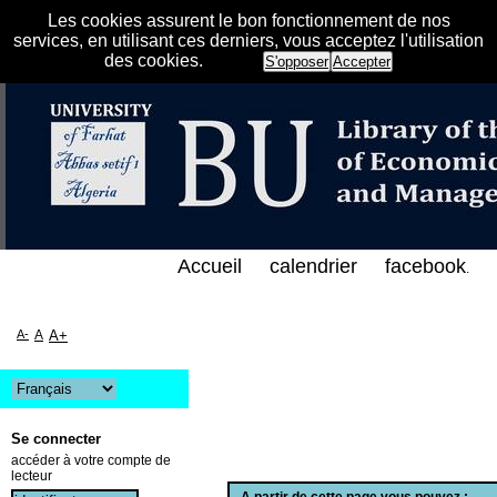
Les cookies assurent le bon fonctionnement de nos
services, en utilisant ces derniers, vous acceptez l'utilisation
des cookies.
S'opposer
Accepter
لفهرس الإلكتروني على الخط المباشر لمكتبة كلية العلو
Accueil
calendrier
facebook
.
A-
A
A+
Se connecter
accéder à votre compte de
lecteur
A partir de cette page vous pouvez :