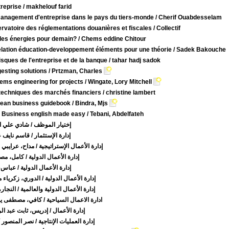
treprise
/ makhelouf farid
anagement d'entreprise dans le pays du tiers-monde
/ Cherif Ouabdesselam
rvatoire des réglementations douanières et fiscales
/ Collectif
les énergies pour demain?
/ Chems eddine Chitour
elation éducation-developpement éléments pour une théorie
/ Sadek Bakouche
risques de l'entreprise et de la banque
/ tahar hadj sadok
esting solutions
/ Prtzman, Charles
ems engineering for projects
/ Wingate, Lory Mitchell
techniques des marchés financiers
/ christine lambert
lean business guidebook
/ Bindra, Mjs
. Business english made easy
/ Tebani, Abdelfateh
إختيار الموظف
شادي علي الفق
إدارة الإستثمار
قاسم نايف علو
إدارة الأعمال الإستراتيجية
مداح، عرايبي ال
إدارة الأعمال الدولية
كامل، مصط
إدارة الأعمال الدولية
عباس، ع
إدارة الأعمال الدولية
الدوري، زكرياء مط
إدارة الأعمال الدولية والعالمية
النجار، ف
ادارة الاعمال السياحية
كافي، مصطفى يو
إدارة الأعمال
إدريس، ثابت عبد الرح
إدارة العمليات الإنتاجية
نصر المنصور كا