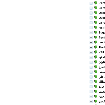
L'en
Le m
Obse
Quel
La r
les 
Sugg
Syst
Les 
The 
V.01
/ يه
/ ان
/ حاج
/ فى
/ لي
/ لك
/ ريد
/ سف
/ من
/ سر