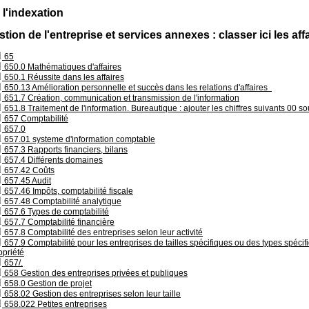
 l'indexation
stion de l'entreprise et services annexes : classer ici les aff
65
650.0 Mathématiques d'affaires
650.1 Réussite dans les affaires
650.13 Amélioration personnelle et succès dans les relations d'affaires
651.7 Création, communication et transmission de l'information
651.8 Traitement de l'information. Bureautique : ajouter les chiffres suivants 00 
657 Comptabilité
657.0
657.01 systeme d'information comptable
657.3 Rapports financiers, bilans
657.4 Différents domaines
657.42 Coûts
657.45 Audit
657.46 Impôts, comptabilité fiscale
657.48 Comptabilité analytique
657.6 Types de comptabilité
657.7 Comptabilité financière
657.8 Comptabilité des entreprises selon leur activité
657.9 Comptabilité pour les entreprises de tailles spécifiques ou des types spécif
opriété
657/.
658 Gestion des entreprises privées et publiques
658.0 Gestion de projet
658.02 Gestion des entreprises selon leur taille
658.022 Petites entreprises