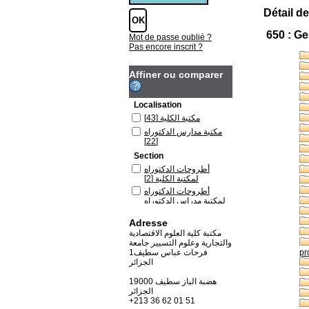
Détail de
650 : Ge
Mot de passe oublié ?
Pas encore inscrit ?
Affiner ou comparer
Localisation
[43]
مكتبة الكلية
مكتبة مدارس الدكتوراه
[22]
Section
أطروحات الدكتوراه
[2]
لمكتبة الكلية
أطروحات الدكتوراه
لمكتبة مدراس الدكتوراه
[2]
Adresse
المطبوعات العلمية
[2]
للأساتذة
مكتبة كلية العلوم الاقتصادية
والتجارية وعلوم التسيير جامعة
المقتنيات الجديدة 2018
فرحات عباس سطيف1
pr
باللغة العربية لمكتبة
الجزائر
[1]
الجذع المشترك
كتب باللغة الأنجليزية
19000 هضبة الباز سطيف
[1]
لمكتبة الكلية
الجزائر
كتب باللغة العربية لمكتبة
+213 36 62 01 51
[1]
الجذع المشترك