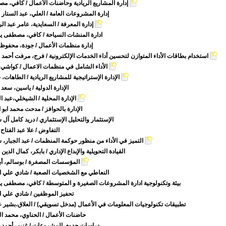
إدارة المشاريع الريادية وحاضنات الأعمال
كافي، مصط
إدارة المشروعات العامة
العلي، عبد الستار م
إدارة المعرفة
السعايدية، عامر عبد الر
ادارة المنشات السياحة
كافي، مصطفى يو
إدارة منظمات الأعمال
جودة، محفوظ أح
استخدام بطاقات الأداء المتوازن لتحسين أداء الخدمات الإلكترونية
فرح، مرفت أحمد مح
الأداء الشامل في منظمات الاعمال
كواشي، مر
الإدارة الإستراتيجية للمشاريع الريادية
الطاهات، شا
الإدارة الدولية
ياسين، سعد غا
الإدارة المحلية
الشيخلي،عبد الرز
الإدارة بالحوافز
مدحت محمد ابو الن
الإستثمار والتحليل الإستثماري
دريد كامل آل شب
التفاوض
علا عبد الفتاح 
التميز في الأداء من منظور حوكمة المنظمات
عبد الجبار، سه
القيادة التحويلية والإبداع الإداري
بابكر، كمال الدين 
المؤسسات المصغرة
بوسالم، أبو 
النعاطي مع الشخصيات الصعبة
شادي علي الفق
بيئة وتكنولوجية ادارة المشروعات الصغيرة و المتوسطة
كافي، مصطفى يو
تحفيز الموظفين
شادي علي الفق
تطبيقات تكنولوجيات المعلومات في الأعمال (مدخل تسويقي)
العلاق،بشير عب
حاضنات الأعمال
الحناوي، محمد الص
دراسات جدوى المشروعات
غنيم، أحمد م