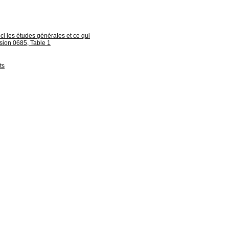
ci les études générales et ce qui
vision 0685, Table 1
ts