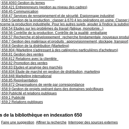
658.4093 Gestion du temps
658.421 Entrepreneurs (gestion au niveau des cadres)
658.45 Communication
658.47 Services de renseignement et de sécurité. Espionnage industriel
658.5 Gestion de la production : classer à 670.4 les opérations en usine. Classer i
ncerne la production industrielle. Pour les autres sujets, ajouter à l'indice la subdi
658.54 Etudes sur les problèmes du travail (fatigue, monotonie...)
658.56 Contrôle de la production. Contrôle de la qualité, emballage
658.57 Recherche et développement : recherche fondamentale, nouveaux produi
658.7 Gestion des matériaux et produits : approvisionnement, stockage, transport
658.8 Gestion de la distribution (Marketing)
658.804 (Marketing s'adressant à des catégories particulières d'acheteurs)
658.81 Gestion des ventes
658.812 Relations avec la clientèle
658.82 Promotion des ventes
658.83 Etudes et analyse des marchés
658.834 Étude de marché en gestion de distribution, marketing
658.848 Marketing international
658.85 Représentation
658.872 Organisations de vente par correspondance
658.9 Gestion de projets opérant dans des domaines spécifiques
659 Publicité et relations publiques
659.1 Publicité
659.2 Relations publiques
 de la bibliothèque en indexation 650
Faire une suggestion
Affiner la recherche
Interroger des sources externes