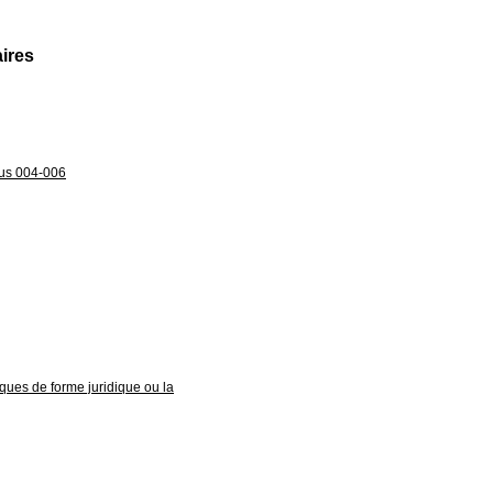
aires
sous 004-006
iques de forme juridique ou la