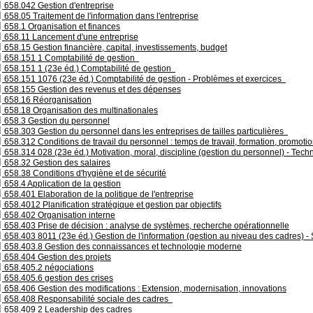
658.042 Gestion d'entreprise
658.05 Traitement de l'information dans l'entreprise
658.1 Organisation et finances
658.11 Lancement d'une entreprise
658.15 Gestion financière, capital, investissements, budget
658.151 1 Comptabilité de gestion
658.151 1 (23e éd.) Comptabilité de gestion
658.151 1076 (23e éd.) Comptabilité de gestion - Problèmes et exercices
658.155 Gestion des revenus et des dépenses
658.16 Réorganisation
658.18 Organisation des multinationales
658.3 Gestion du personnel
658.303 Gestion du personnel dans les entreprises de tailles particulières
658.312 Conditions de travail du personnel : temps de travail, formation, promoti
658.314 028 (23e éd.) Motivation, moral, discipline (gestion du personnel) - Tech
658.32 Gestion des salaires
658.38 Conditions d'hygiène et de sécurité
658.4 Application de la gestion
658.401 Elaboration de la politique de l'entreprise
658.4012 Planification stratégique et gestion par objectifs
658.402 Organisation interne
658.403 Prise de décision : analyse de systèmes, recherche opérationnelle
658.403 8011 (23e éd.) Gestion de l'information (gestion au niveau des cadres) 
658.403.8 Gestion des connaissances et technologie moderne
658.404 Gestion des projets
658.405.2 négociations
658.405.6 gestion des crises
658.406 Gestion des modifications : Extension, modernisation, innovations
658.408 Responsabilité sociale des cadres
658.409 2 Leadership des cadres