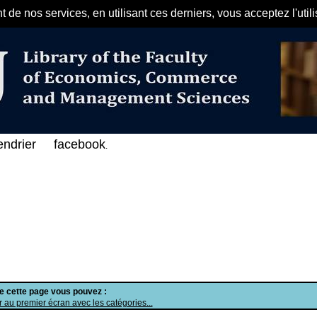
de nos services, en utilisant ces derniers, vous acceptez l'util
مرحبا بكم في الفهرس الإلكتروني ع
endrier
facebook
.
de cette page vous pouvez :
 au premier écran avec les catégories...