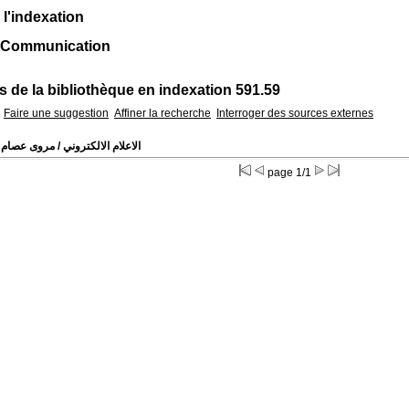
 l'indexation
: Communication
 de la bibliothèque en indexation 591.59
Faire une suggestion
Affiner la recherche
Interroger des sources externes
الاعلام الالكتروني
/ مروى عصام 
page 1/1