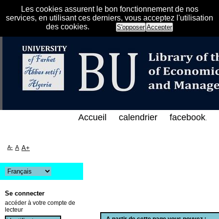
Les cookies assurent le bon fonctionnement de nos
services, en utilisant ces derniers, vous acceptez l'utilisation
des cookies.
S'opposer
Accepter
فهرس الإلكتروني على الخط المباشر لمكتبة كلية العلوم
Accueil
calendrier
facebook
.
A-
A
A+
Se connecter
accéder à votre compte de
lecteur
A partir de cette page vous pouvez :