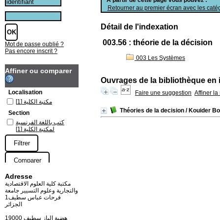
Retourner au premier écran avec les catég
Détail de l'indexation
003.56 : théorie de la décision
Mot de passe oublié ?
Pas encore inscrit ?
003 Les Systèmes
Affiner ou comparer
Ouvrages de la bibliothèque en 
Localisation
Faire une suggestion
Affiner l
[1]
مكتبة الكلية
Théories de la decision
/ Kouider Bo
Section
كتب باللغة الفرنسية
[1]
لمكتبة الكلية
Adresse
مكتبة كلية العلوم الاقتصادية
والتجارية وعلوم التسيير جامعة
فرحات عباس سطيف1
الجزائر
19000 هضبة الباز سطيف