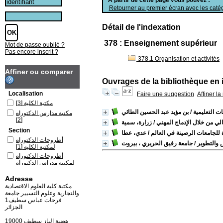
Retourner au premier écran avec les catég
Détail de l'indexation
378 : Enseignement supérieur
Mot de passe oublié ?
Pas encore inscrit ?
378.1 Organisation et activités
Affiner ou comparer
Ouvrages de la bibliothèque en 
Localisation
Faire une suggestion
Affiner l
مكتبة الكلية
[3]
ت التعليمية
/ بن مؤيد عبد الحسين الطائي
مكتبة مدارس الدكتوراه
[2]
الي من خلال الإدماج المهني
/ زرارة، سمية
Section
 للجامعات الرصينة في العالم
/ عدي، عطا
أطروحات الدكتوراه
 والتطوير
/ جامعة رفيق الحريري ، بيروت
لمكتبة الكلية
[1]
أطروحات الدكتوراه
لمكتبة مدراس الدكتوراه
[1]
Adresse
كتب باللغة العربية لمكتبة
الكلية
[2]
مكتبة كلية العلوم الاقتصادية
والتجارية وعلوم التسيير جامعة
كتب باللغة العربية لمكتبة
فرحات عباس سطيف1
مدارس الدكتوراه
[1]
الجزائر
19000 هضبة الباز سطيف