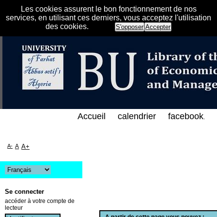
Les cookies assurent le bon fonctionnement de nos
services, en utilisant ces derniers, vous acceptez l'utilisation
des cookies.
S'opposer
Accepter
لفهرس الإلكتروني على الخط المباشر لمكتبة كلية العلو
Accueil
calendrier
facebook
.
A-
A
A+
Se connecter
accéder à votre compte de
lecteur
A partir de cette page vous pouvez :