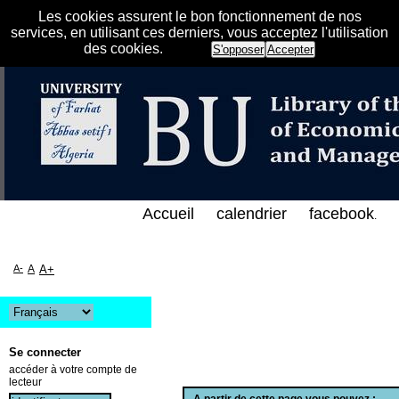
Les cookies assurent le bon fonctionnement de nos
services, en utilisant ces derniers, vous acceptez l'utilisation
des cookies.
S'opposer
Accepter
الفهرس الإلكتروني على الخط المباشر لمكتبة كلية العل
Accueil
calendrier
facebook
.
A-
A
A+
Se connecter
accéder à votre compte de
lecteur
A partir de cette page vous pouvez :