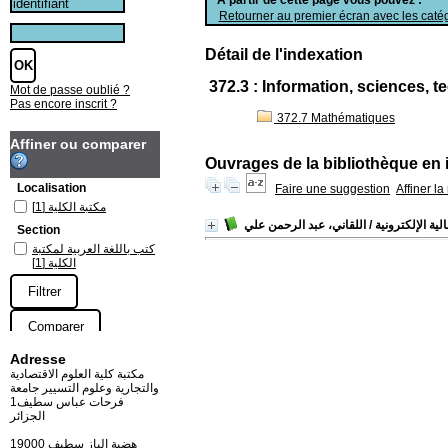
Retourner au premier écran avec les catég
Détail de l'indexation
372.3 : Information, sciences, 
Mot de passe oublié ?
Pas encore inscrit ?
372.7 Mathématiques
Affiner ou comparer
Ouvrages de la bibliothèque en 
Localisation
Faire une suggestion
Affiner l
مكتبة الكلية
[1]
ية الإلكترونية
/ اللقاني، عبد الرحمن علي
Section
كتب باللغة العربية لمكتبة
الكلية
[1]
Adresse
مكتبة كلية العلوم الاقتصادية
والتجارية وعلوم التسيير جامعة
فرحات عباس سطيف1
الجزائر
19000 هضبة الباز سطيف