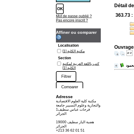
Détail de
363.73 :
Mot de passe oublié ?
Pas encore inscrit ?
Affiner ou comparer
Localisation
Ouvrages
[1]
مكتبة الكلية
Section
كتب باللغة العربية لمكتبة
/ مود
[1]
الكلية
Adresse
مكتبة كلية العلوم الاقتصادية
والتجارية وعلوم التسيير جامعة
فرحات عباس سطيف1
الجزائر
19000 هضبة الباز سطيف
الجزائر
+213 36 62 01 51