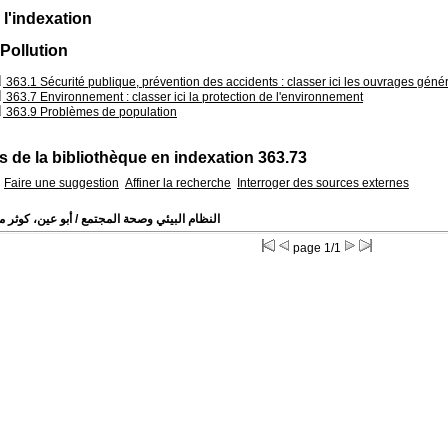
 l'indexation
 Pollution
363.1 Sécurité publique, prévention des accidents : classer ici les ouvrages géné
363.7 Environnement : classer ici la protection de l'environnement
363.9 Problèmes de population
 de la bibliothèque en indexation 363.73
Faire une suggestion
Affiner la recherche
Interroger des sources externes
النظام البيئي وصحة المجتمع
أبو عين، كوثر مح
page 1/1