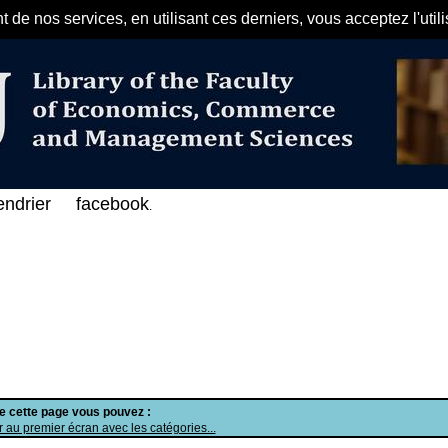
de nos services, en utilisant ces derniers, vous acceptez l'util
مرحبا بكم في الفهرس الإلكتروني ع
endrier
facebook
.
de cette page vous pouvez :
 au premier écran avec les catégories...