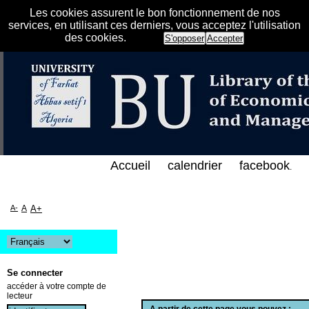
Les cookies assurent le bon fonctionnement de nos
services, en utilisant ces derniers, vous acceptez l'utilisation
des cookies.
S'opposer
Accepter
الفهرس الإلكتروني على الخط المباشر لمكتبة كلية العل
Accueil
calendrier
facebook
.
A-
A
A+
Se connecter
accéder à votre compte de
lecteur
A partir de cette page vous pouvez :