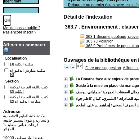
Retourner au premier écran avec les catég
Détail de l'indexation
363.7 : Environnement : classer
Mot de passe oublié ?
Pas encore inscrit ?
363.1 Sécurité publique, prévent
363.73 Pollution
Affiner ou comparer
363.9 Problèmes de population
Localisation
Ouvrages de la bibliothèque en 
[3]
مكتبة الكلية
Faire une suggestion
Affiner l
مكتبة مدارس الدكتوراه
[4]
La Douane face aux enjeux de prote
Section
Guide à la mise en place du manag
كتب باللغة العربية لمكتبة
[2]
الكلية
 مجال الصفقات العمومية
/ بلملياني، يوسف
كتب باللغة العربية لمكتبة
فسية للصادرات
/ الشمري، كمال كاظم جواد
[2]
مدارس الدكتوراه
 الصرف الصحي
/ إبراهيم بن علي الملحم
كتب باللغة الفرنسية
Adresse
[1]
لمكتبة الكلية
مكتبة كلية العلوم الاقتصادية
كتب باللغة الفرنسية
والتجارية وعلوم التسيير جامعة
لمكتبة مدارس الدكتوراه
فرحات عباس سطيف1
[2]
الجزائر
19000 هضبة الباز سطيف