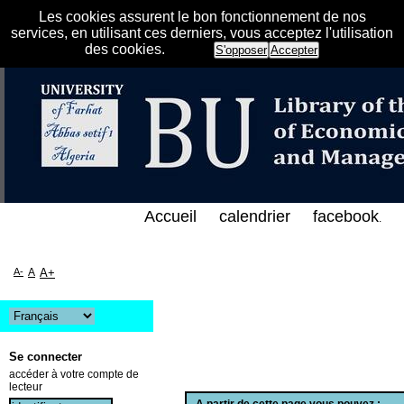
Les cookies assurent le bon fonctionnement de nos
services, en utilisant ces derniers, vous acceptez l'utilisation
des cookies.
S'opposer
Accepter
الفهرس الإلكتروني على الخط المباشر لمكتبة كلية العل
Accueil
calendrier
facebook
.
A-
A
A+
Se connecter
accéder à votre compte de
lecteur
A partir de cette page vous pouvez :