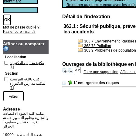
Retourner au premier écran avec les catég
Détail de l'indexation
363.1 : Sécurité publique, prév
Mot de passe oublié ?
les accidents
Pas encore inscrit ?
363.7 Environnement : classer i
Affiner ou comparer
363.73 Pollution
363.9 Problèmes de population
Localisation
مكتبة مدارس الدكتوراه
Ouvrages de la bibliothèque en 
[1]
Faire une suggestion
Affiner l
Section
كتب باللغة الفرنسية
L' émergence des risques
لمكتبة مدارس الدكتوراه
[1]
Adresse
مكتبة كلية العلوم الاقتصادية
والتجارية وعلوم التسيير جامعة
فرحات عباس سطيف1
الجزائر
19000 هضبة الباز سطيف