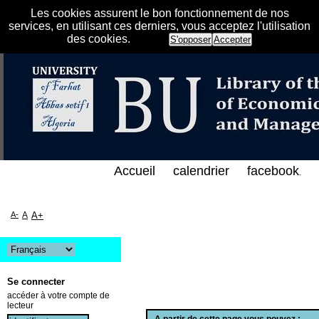
Les cookies assurent le bon fonctionnement de nos
services, en utilisant ces derniers, vous acceptez l'utilisation
des cookies.
S'opposer
Accepter
الفهرس الإلكتروني على الخط المباشر لمكتبة كلية العل
Accueil
calendrier
facebook
.
A-
A
A+
Se connecter
accéder à votre compte de
lecteur
A partir de cette page vous pouvez :