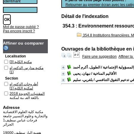
Retourner au premier écran avec les catég
Détail de l'indexation
354.3 : Environnement ressourc
Mot de passe oublié ?
Pas encore inscrit ?
354.8 Institutions financières.
Affiner ou comparer
Ouvrages de la bibliothèque en 
Localisation
Faire une suggestion
Affiner l
مكتبة الكلية
[3]
والمسؤولية الإجتماعية
/ الطويل، أكرم أحمد
مكتبة مدارس الدكتوراه
[1]
الأقاليم المناخية
/ نبهان، يحيى
Section
في تدعيم التفوق التنافسي
/ بلغربي، سليم
أطروحات الدكتوراه
لمكتبة الكلية
[1]
المقتنيات الجديدة 2018
باللغة العربية لمكتبة
الكلية
[1]
Adresse
كتب باللغة العربية لمكتبة
الكلية
[1]
مكتبة كلية العلوم الاقتصادية
والتجارية وعلوم التسيير جامعة
كتب باللغة العربية لمكتبة
فرحات عباس سطيف1
مدارس الدكتوراه
[1]
الجزائر
19000 هضبة الباز سطيف