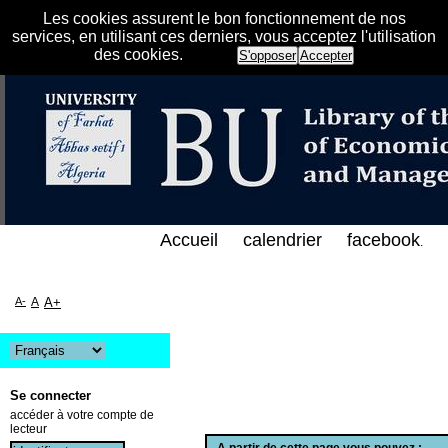
Les cookies assurent le bon fonctionnement de nos
services, en utilisant ces derniers, vous acceptez l'utilisation
des cookies.
S'opposer
Accepter
الفهرس الإلكتروني على الخط المباشر لمكتبة كلية العل
Accueil
calendrier
facebook
.
A-
A
A+
Se connecter
accéder à votre compte de
lecteur
A partir de cette page vous pouvez :