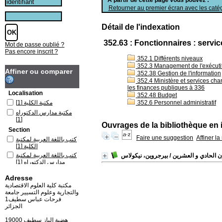
Retourner au premier écran avec les catég
Détail de l'indexation
352.63 : Fonctionnaires : servi
Mot de passe oublié ?
Pas encore inscrit ?
352.1 Différents niveaux
352.3 Management de l'exécutif :
Affiner ou comparer
352.38 Gestion de l'information
352.4 Ministère et services char
les finances publiques à 336
Localisation
352.48 Budget
[1]
مكتبة الكلية
352.6 Personnel administratif
مكتبة مدارس الدكتوراه
[1]
Ouvrages de la bibliothèque en 
Section
Faire une suggestion
Affiner l
كتب باللغة العربية لمكتبة
[1]
الكلية
كتب باللغة العربية لمكتبة
ن الحادي و العشرين
/ بيرجروين، نيكولاس
[1]
مدارس الدكتوراه
Adresse
مكتبة كلية العلوم الاقتصادية
والتجارية وعلوم التسيير جامعة
فرحات عباس سطيف1
الجزائر
19000 هضبة الباز سطيف