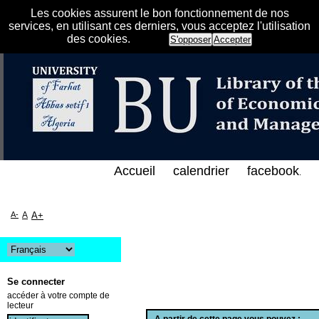
Les cookies assurent le bon fonctionnement de nos
services, en utilisant ces derniers, vous acceptez l'utilisation
des cookies.
S'opposer
Accepter
فهرس الإلكتروني على الخط المباشر لمكتبة كلية العلوم
Accueil
calendrier
facebook
.
A-
A
A+
Se connecter
accéder à votre compte de
lecteur
A partir de cette page vous pouvez :