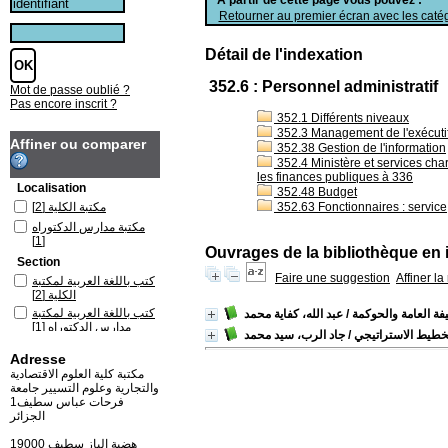
Retourner au premier écran avec les catég
Détail de l'indexation
352.6 : Personnel administratif
Mot de passe oublié ?
Pas encore inscrit ?
352.1 Différents niveaux
352.3 Management de l'exécutif :
Affiner ou comparer
352.38 Gestion de l'information
352.4 Ministère et services char
les finances publiques à 336
Localisation
352.48 Budget
[2]
مكتبة الكلية
352.63 Fonctionnaires : service,
مكتبة مدارس الدكتوراه
[1]
Ouvrages de la bibliothèque en 
Section
Faire une suggestion
Affiner l
كتب باللغة العربية لمكتبة
[2]
الكلية
كتب باللغة العربية لمكتبة
فة العامة والحوكمة
/ عبد الله، كفاية محمد
[1]
مدارس الدكتوراه
خطيط الاستراتيجي
/ جاد الرب، سيد محمد
Adresse
مكتبة كلية العلوم الاقتصادية
والتجارية وعلوم التسيير جامعة
فرحات عباس سطيف1
الجزائر
19000 هضبة الباز سطيف