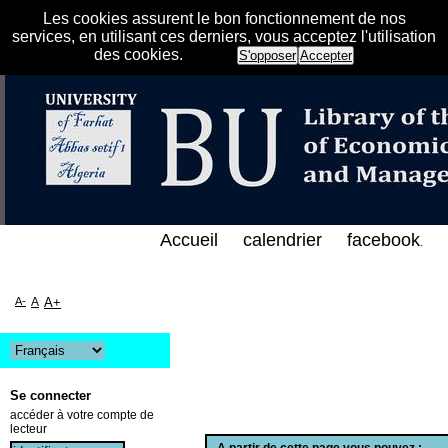
Les cookies assurent le bon fonctionnement de nos
services, en utilisant ces derniers, vous acceptez l'utilisation
des cookies.
S'opposer
Accepter
الفهرس الإلكتروني على الخط المباشر لمكتبة كلية العل
Accueil
calendrier
facebook
.
A-
A
A+
Se connecter
accéder à votre compte de
lecteur
A partir de cette page vous pouvez :