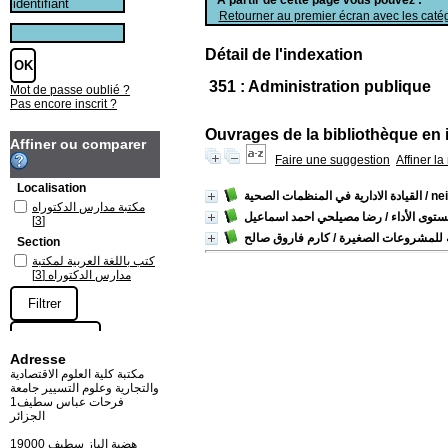
Retourner au premier écran avec les catég
Détail de l'indexation
351 : Administration publique
Mot de passe oublié ?
Pas encore inscrit ?
Ouvrages de la bibliothèque en 
Affiner ou comparer
Faire une suggestion
Affiner l
Localisation
/ ne
القيادة الادارية في المنظمات الصحية
مكتبة مدارس الدكتوراه
ستوى الأداء
/ رضا مصيلحي احمد اسماعيل
[3]
ة للمشروعات الصغيرة
/ كارم فاروق صالح
Section
كتب باللغة العربية لمكتبة
مدارس الدكتوراه
[3]
Adresse
مكتبة كلية العلوم الاقتصادية
والتجارية وعلوم التسيير جامعة
فرحات عباس سطيف1
الجزائر
19000 هضبة الباز سطيف