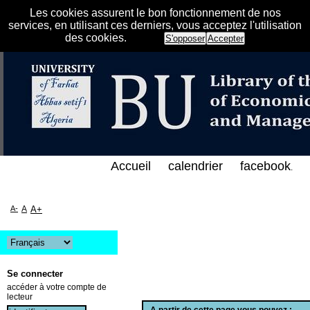
Les cookies assurent le bon fonctionnement de nos
services, en utilisant ces derniers, vous acceptez l'utilisation
des cookies.
S'opposer
Accepter
الفهرس الإلكتروني على الخط المباشر لمكتبة كلية العل
Accueil
calendrier
facebook
.
A-
A
A+
Se connecter
accéder à votre compte de
lecteur
A partir de cette page vous pouvez :