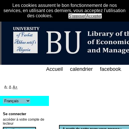
Les cookies assurent le bon fonctionnement de nos
services, en utilisant ces derniers, vous acceptez l'utilisation
des cookies.
S'opposer
Accepter
فهرس الإلكتروني على الخط المباشر لمكتبة كلية العلوم
Accueil
calendrier
facebook
.
A-
A
A+
Se connecter
accéder à votre compte de
lecteur
A partir de cette page vous pouvez :