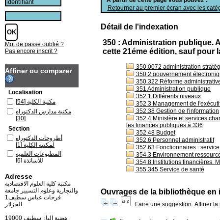
Retourner au premier écran avec les catég
Détail de l'indexation
350 : Administration publique. 
Mot de passe oublié ?
cette 21éme édition, sauf pour l
Pas encore inscrit ?
350.0072 administration straté
Affiner ou comparer
350.2 gouvernement électroni
350.322 Réforme administrativ
351 Administration publique
Localisation
352.1 Différents niveaux
مكتبة الكلية
[54]
352.3 Management de l'exécutif :
352.38 Gestion de l'information
مكتبة مدارس الدكتوراه
[30]
352.4 Ministère et services char
les finances publiques à 336
Section
352.48 Budget
أطروحات الدكتوراه
352.6 Personnel administratif
لمكتبة الكلية
[1]
352.63 Fonctionnaires : service,
المطبوعات العلمية
354.3 Environnement ressources
للأساتذة
[6]
354.8 Institutions financières.
355.345 Service de santé
المقتنيات الجديدة 2018
Adresse
باللغة العربية لمكتبة
الكلية
[2]
مكتبة كلية العلوم الاقتصادية
والتجارية وعلوم التسيير جامعة
Ouvrages de la bibliothèque en 
كتب باللغة العربية لمكتبة
فرحات عباس سطيف1
الكلية
[42]
Affiner l
Faire une suggestion
الجزائر
كتب باللغة العربية لمكتبة
مدارس الدكتوراه
[30]
19000 هضبة الباز سطيف