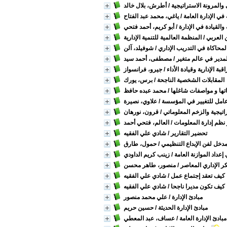
 والمرونة الاستراتيجية
/ أطرش، بلال خالد
 في الإدارة العامة
/ ياغي، محمد عبد الفتاح
والقيادة في الإدارة
/ أبو كريم، أحمد فتحي
 العربي
/ المنظمة العالمية للتنمية الإدارية
لمحاكاة في التدريب الإداري
/ شوفيلد، آلن
لمدير في عالم متغير
/ مصطفى، أحمد سيد
قبة الإدارية وقيادة الأداء
/ جيرو، فرانسواز
المقابلات الشخصية الناجحة
/ برس، يورك
اتها و مواصفات شاغلها
/ محمد عبده حافظ
 عامل للتغيير في المؤسسة
/ علاوي، نصيرة
اتيجية والزخم المعلوماتي
/ قرون، نورهان
ظم إدارة المعلومات
/ العالم، فتحي أحمد
تحضير التقارير
/ شادي علي الفقيه
دخل لفن الإبداع التنظيمي
/ حمول، طارق
 إعداد الموازنة العامة
/ زينب كريم الداودي
ر الإداري المعاصر
/ منصور، طاهر محسن
كيف تعقد إجتماع عمل
/ شادي علي الفقيه
كيف تكون مديرا ناجحا
/ شادي علي الفقيه
مبادئ الإدارة
/ علي محمد منصور
مبادئ الإدارة الحديثة
/ حسين حريم
مبادئ الإدارة العامة
/ عساف، عبد المعطي