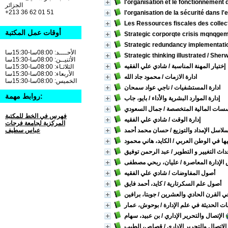
l'organisation et le fonctionnement 
كتب باللغة الفرنسية
الجزائر
لمكتبة الكلية
[6]
+213 36 62 01 51
l'organisation de la sécurité dans l'
Les Ressources fiscales des collect
أوقات عمل المكتبة
Strategic corporqte crisis mqnqge
Strategic redundancy implementati
الأحــــد: 08:00سا-15:30سا
Strategic thinking illustrated
/ Sherw
الأثنيــن: 08:00سا-15:30سا
إختيار المهنة المناسبة
/ شادي علي الفقيه
الثلاثـاء: 08:00سا-15:30سا
الأربعاء: 08:00سا-15:30سا
ادارة الازمات
/ محمود جاد الله
الخميس: 08:00سا-15:30سا
ادارة المستشفيات
/ ناجي عواد سمحان
روابط مهمة:
إدارة الموارد البشرية والأداء
/ بايو، جاب
سسات المالية المتخصصة
/ جمال السعودي
فهرس في الخط للمكتبة
إدارة الوقت
/ شادي علي الفقيه
المركزية لجامعة فرحات
سلاسل الإمداد والتوزيع
/ حسان محمد أحمد
عباس سطيف
يها في الوطن العربي
/ الكايد، هاني محمود
اث التغيير و التطوير
/ عبد الرحمن توفيق
لإدارة المعاصرة
/ عليان، ربحي مصطفى
أصول المفاوضات
/ شادي علي الفقيه
أصول علم السكرتارية
/ كايد، أحمد فايق
 في القرن الحادي والعشرين
/ جوبتا، برافين
ات الحديثة في علم الإدارة
/ بوحوش، عمار
الإتصال والتحرير الإداري
/ بن عبيد، سهام
الاتصال والتحرير الإداري
/ قصاص، الطيب