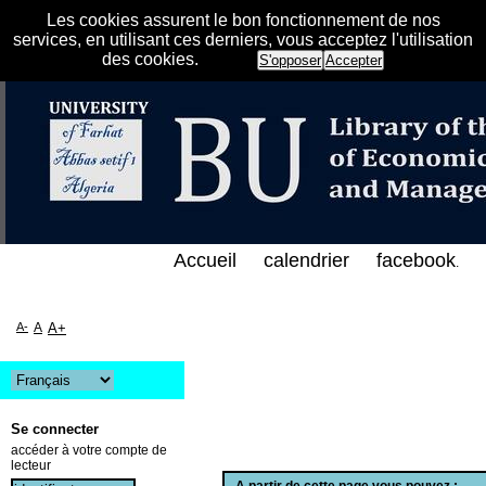
Les cookies assurent le bon fonctionnement de nos
services, en utilisant ces derniers, vous acceptez l'utilisation
des cookies.
S'opposer
Accepter
الفهرس الإلكتروني على الخط المباشر لمكتبة كلية العل
Accueil
calendrier
facebook
.
A-
A
A+
Se connecter
accéder à votre compte de
lecteur
A partir de cette page vous pouvez :