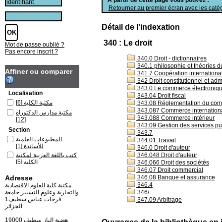
Retourner au premier écran avec les catég
Détail de l'indexation
340 : Le droit
Mot de passe oublié ?
Pas encore inscrit ?
340.0 Droit - dictionnaires
340.1 philosophie et théories du
Affiner ou comparer
341.7 Coopération internationa
342 Droit constitutionnel et admi
343.0 Le commerce électroniqu
Localisation
343.04 Droit fiscal
مكتبة الكلية
[6]
343.08 Réglementation du co
343.087 Commerce internation
مكتبة مدارس الدكتوراه
343.088 Commerce intérieur
[12]
343.09 Gestion des services pu
Section
343.7
المطبوعات العلمية
344.01 Travail
للأساتذة
[1]
346.0 Droit d'auteur
346.048 Droit d'auteur
كتب باللغة العربية لمكتبة
الكلية
[5]
346.066 Droit des sociétés
346.07 Droit commercial
كتب باللغة العربية لمكتبة
Adresse
346.08 Banque et assurance
مدارس الدكتوراه
[12]
346.4
مكتبة كلية العلوم الاقتصادية
346/.
والتجارية وعلوم التسيير جامعة
فرحات عباس سطيف1
347.09 Arbitrage
الجزائر
19000 هضبة الباز سطيف