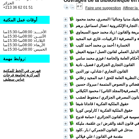
Ouvrages de la bibliothèque en 
الجزائر
+213 36 62 01 51
Faire une suggestion
Affiner l
شيك مدنيا وجنائيا
/ المصري، محمد محمود
أوقات عمل المكتبة
التجارة الإلكترونية
/ نضال اسماعيل برهم
الأحــــد: 08:00سا-15:30سا
ريعة والقانون
/ زياد محمد حمود السبعاوي
الأثنيــن: 08:00سا-15:30سا
ة و المصرفية
/ الرقيبات، غازي عبد المجيد
الثلاثـاء: 08:00سا-15:30سا
الأربعاء: 08:00سا-15:30سا
الخسارة
/ أحمد بن محمد أحمد كليب
الخميس: 08:00سا-15:30سا
الدليل العملي لقانون العمل
/ مونية العيش
أحكام العامة والخاصة
/ فوزي محمد سامي
روابط مهمة:
القانون التجاري الجزائري
/ فضيل، نادية
فهرس في الخط للمكتبة
القانون التجاري
/ شادلي، نور الدين
المركزية لجامعة فرحات
 النظرية العامة للحق
/ عبد المجيد زعلاني
عباس سطيف
القضائي و النصوص المتممة
/ مبروك حسين
المصرفية(المجلد الثاني)
/ محمود الكيلاني
قانون المصرفي الجزائري
/ محفوظ لعشب
حقوق الملكية الفكرية
/ قاندانا شيفا
حقوق الملكية الفكرية
/ كارلوس كوريا
عمومية في القانون الجزائري
/ حمامة قدوج
 قانون النقد والقرض
/ بن علقمة، مليكة
مدخل في القانون الجمركي
/ بار ،كلود
مقدمة في القانون
/ علي فيلالي