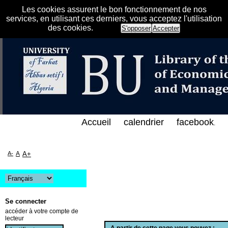
Les cookies assurent le bon fonctionnement de nos
services, en utilisant ces derniers, vous acceptez l'utilisation
des cookies.
S'opposer
Accepter
لفهرس الإلكتروني على الخط المباشر لمكتبة كلية العلو
Accueil
calendrier
facebook
.
A-
A
A+
Se connecter
accéder à votre compte de
lecteur
A partir de cette page vous pouvez :