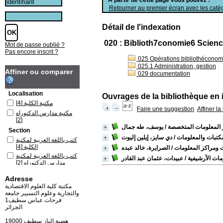
Retourner au premier écran avec les catég
Détail de l'indexation
020 : Biblioth7conomie6 Science 
Mot de passe oublié ?
Pas encore inscrit ?
025 Opérations bibliothéconomi
025.1 Administration, gestion
Affiner ou comparer
029 documentation
Localisation
Ouvrages de la bibliothèque en 
مكتبة الكلية
[4]
Faire une suggestion
Affiner l
مكتبة مدارس الدكتوراه
[2]
ر المعلومات المتخصصة
/ يوسف، طه جمال
Section
مكتبات والمعلومات
/ دي سايز، إيلين إليوت
كتب باللغة العربية لمكتبة
الكلية
[4]
ت ومراكز المعلومات
/ الصرايرة، خالد عبده
كتب باللغة العربية لمكتبة
مات الأرشيفية
/ عبيدات، عثمان عبد القادر
مدارس الدكتوراه
[2]
Adresse
مكتبة كلية العلوم الاقتصادية
والتجارية وعلوم التسيير جامعة
فرحات عباس سطيف1
الجزائر
19000 هضبة الباز سطيف