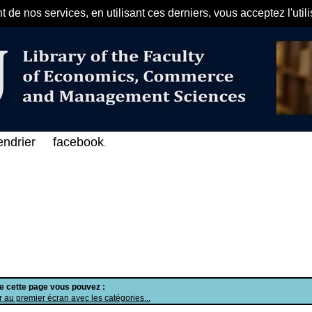
de nos services, en utilisant ces derniers, vous acceptez l'util
مرحبا بكم في الفهرس الإلكتروني ع
endrier
facebook
.
de cette page vous pouvez :
 au premier écran avec les catégories...