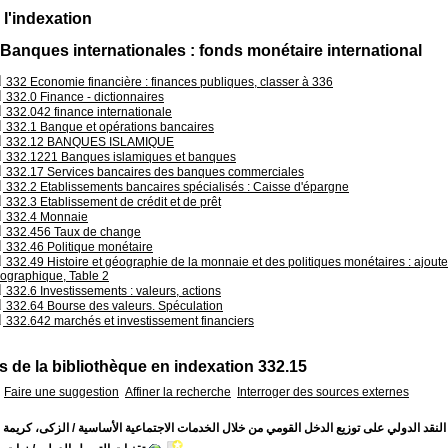
 l'indexation
 Banques internationales : fonds monétaire international
332 Economie financière : finances publiques, classer à 336
332.0 Finance - dictionnaires
332.042 finance internationale
332.1 Banque et opérations bancaires
332.12 BANQUES ISLAMIQUE
332.1221 Banques islamiques et banques
332.17 Services bancaires des banques commerciales
332.2 Etablissements bancaires spécialisés : Caisse d'épargne
332.3 Etablissement de crédit et de prêt
332.4 Monnaie
332.456 Taux de change
332.46 Politique monétaire
332.49 Histoire et géographie de la monnaie et des politiques monétaires : ajoute
ographique, Table 2
332.6 Investissements : valeurs, actions
332.64 Bourse des valeurs. Spéculation
332.642 marchés et investissement financiers
 de la bibliothèque en indexation 332.15
Faire une suggestion
Affiner la recherche
Interroger des sources externes
لنقد الدولي على توزيع الدخل القومي من خلال الخدمات الاجتماعية الأساسية
الزكى، كريمة مح