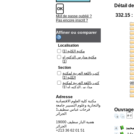
Détail de
332.15 :
Mot de passe oublié ?
Pas encore inscrit ?
Affiner ou comparer
Localisation
[1]
مكتبة الكلية
مكتبة مدارس الدكتوراه
[1]
Section
كتب باللغة العربية لمكتبة
[1]
الكلية
gé
كتب باللغة العربية لمكتبة
[1]
مدارس الدكتوراه
Adresse
مكتبة كلية العلوم الاقتصادية
والتجارية وعلوم التسيير جامعة
Ouvrages
فرحات عباس سطيف1
الجزائر
19000 هضبة الباز سطيف
الجزائر
/ مد
+213 36 62 01 51