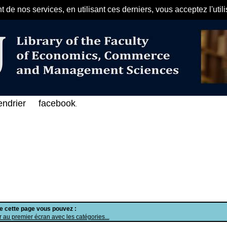
de nos services, en utilisant ces derniers, vous acceptez l'util
مرحبا بكم في الفهرس الإلكتروني عل
endrier
facebook
.
de cette page vous pouvez :
 au premier écran avec les catégories...