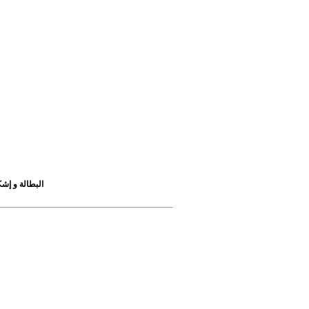
البطالة و إشك