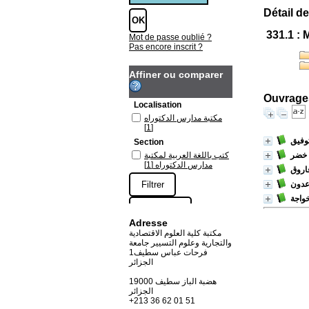
Détail de
331.1 : 
Mot de passe oublié ?
Pas encore inscrit ?
Affiner ou comparer
Ouvrages
Localisation
مكتبة مدارس الدكتوراه
[1]
وفيق
Section
 خضر
كتب باللغة العربية لمكتبة
مدارس الدكتوراه
[1]
فاروق
عدون
واجة
Adresse
مكتبة كلية العلوم الاقتصادية
والتجارية وعلوم التسيير جامعة
فرحات عباس سطيف1
الجزائر
19000 هضبة الباز سطيف
الجزائر
+213 36 62 01 51