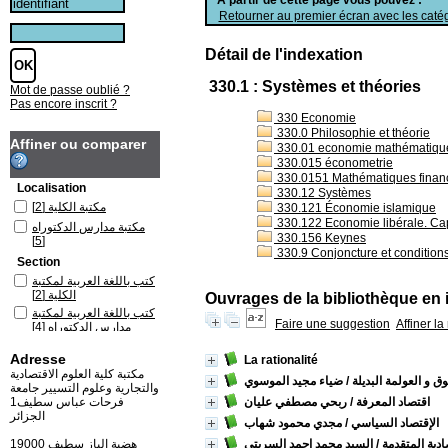
Retourner au premier écran avec les catég
Détail de l'indexation
330.1 : Systèmes et théories
Mot de passe oublié ?
Pas encore inscrit ?
330 Economie
330.0 Philosophie et théorie
Affiner ou comparer
330.01 economie mathématiqu
330.015 économetrie
330.0151 Mathématiques financi
Localisation
330.12 Systèmes
مكتبة الكلية
[2]
330.121 Économie islamique
330.122 Economie libérale. Ca
مكتبة مدارس الدكتوراه
330.156 Keynes
[5]
330.9 Conjoncture et conditio
Section
كتب باللغة العربية لمكتبة
الكلية
[2]
Ouvrages de la bibliothèque en 
كتب باللغة العربية لمكتبة
Faire une suggestion
Affiner l
مدارس الدكتوراه
[4]
كتب باللغة الفرنسية
Adresse
لمكتبة مدارس الدكتوراه
La rationalité
[1]
مكتبة كلية العلوم الاقتصادية
ق و العولمة البديلة
/ ضياء مجيد الموسوي
والتجارية وعلوم التسيير جامعة
اقتصاد المعرفة
/ ربحي مصطفي عليان
فرحات عباس سطيف1
الجزائر
الإقتصاد السياسي
/ مجدي محمود شهاب
ادية المتقدمة
/ السيد محمد احمد السريتي
19000 هضبة الباز سطيف