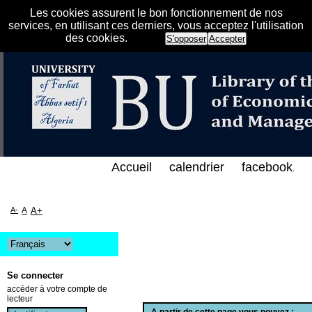
Les cookies assurent le bon fonctionnement de nos
services, en utilisant ces derniers, vous acceptez l'utilisation
des cookies.
S'opposer
Accepter
لفهرس الإلكتروني على الخط المباشر لمكتبة كلية العلو
Accueil
calendrier
facebook
.
A-
A
A+
Se connecter
accéder à votre compte de
lecteur
A partir de cette page vous pouvez :