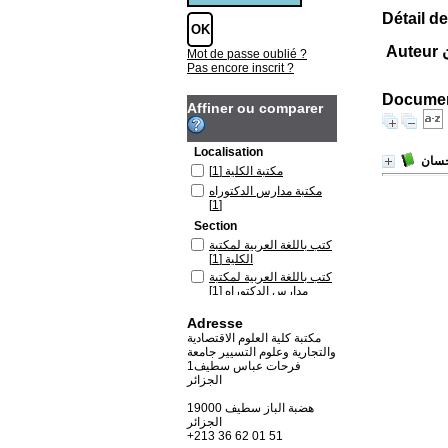
Détail de
ن
Mot de passe oublié ?
Pas encore inscrit ?
Document
Affiner ou comparer
Localisation
حسان
مكتبة الكلية
[1]
مكتبة مدارس الدكتوراه
[1]
Section
كتب باللغة العربية لمكتبة
الكلية
[1]
كتب باللغة العربية لمكتبة
مدارس الدكتوراه
[1]
Adresse
مكتبة كلية العلوم الاقتصادية
والتجارية وعلوم التسيير جامعة
فرحات عباس سطيف1
الجزائر
19000 هضبة الباز سطيف
الجزائر
+213 36 62 01 51