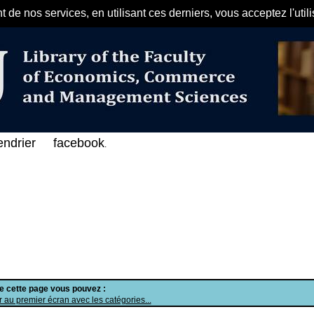
de nos services, en utilisant ces derniers, vous acceptez l'util
مرحبا بكم في الفهرس الإلكتروني ع
endrier
facebook
.
de cette page vous pouvez :
 au premier écran avec les catégories...