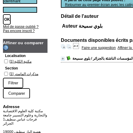
Retourner au premier écran avec les catég
Détail de l'auteur
Auteur بلوي سميحة
Mot de passe oublié ?
Pas encore inscrit ?
Documents disponibles écrits pa
Affiner ou comparer
Faire une suggestion
Affiner l
Localisation
لمؤسسات الناشئة بالجزائر
/ بلوي سميحة
مكتبة الكلية
[1]
Section
مذكرات الماستر
[1]
Adresse
مكتبة كلية العلوم الاقتصادية
والتجارية وعلوم التسيير جامعة
فرحات عباس سطيف1
الجزائر
19000 هضبة الباز سطيف