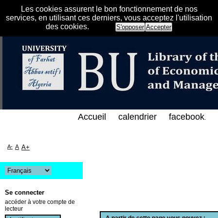
Les cookies assurent le bon fonctionnement de nos
services, en utilisant ces derniers, vous acceptez l'utilisation
des cookies.
S'opposer
Accepter
لفهرس الإلكتروني على الخط المباشر لمكتبة كلية العلو
Accueil
calendrier
facebook
.
A-
A
A+
Se connecter
accéder à votre compte de
lecteur
A partir de cette page vous pouvez :