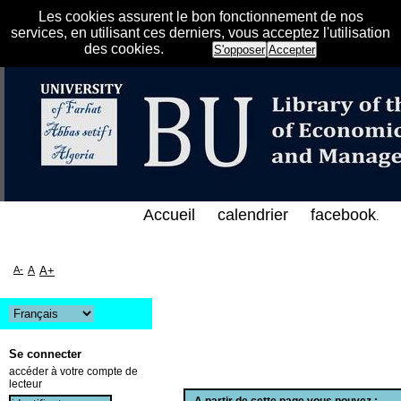
Les cookies assurent le bon fonctionnement de nos
services, en utilisant ces derniers, vous acceptez l'utilisation
des cookies.
S'opposer
Accepter
الفهرس الإلكتروني على الخط المباشر لمكتبة كلية العل
Accueil
calendrier
facebook
.
A-
A
A+
Se connecter
accéder à votre compte de
lecteur
A partir de cette page vous pouvez :