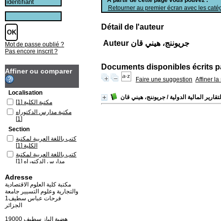
Retourner au premier écran avec les catég
Détail de l'auteur
Auteur جريوننج، هيني قان
Mot de passe oublié ?
Pas encore inscrit ?
Documents disponibles écrits pa
Affiner ou comparer
Faire une suggestion
Affiner l
Localisation
تقارير المالية الدولية
/ جريوننج، هيني قان
مكتبة الكلية
[1]
مكتبة مدارس الدكتوراه
[1]
Section
كتب باللغة العربية لمكتبة
الكلية
[1]
كتب باللغة العربية لمكتبة
مدارس الدكتوراه
[1]
Adresse
مكتبة كلية العلوم الاقتصادية
والتجارية وعلوم التسيير جامعة
فرحات عباس سطيف1
الجزائر
19000 هضبة الباز سطيف