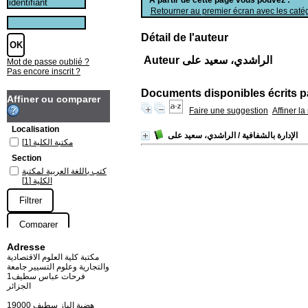
Retourner au premier écran avec les catég
Détail de l'auteur
Auteur الراشدي، سعيد على
Mot de passe oublié ?
Pas encore inscrit ?
Documents disponibles écrits pa
Affiner ou comparer
Faire une suggestion
Affiner l
Localisation
الإدارة بالشفافية
/ الراشدي، سعيد على
مكتبة الكلية
[1]
Section
كتب باللغة العربية لمكتبة
الكلية
[1]
Adresse
مكتبة كلية العلوم الاقتصادية
والتجارية وعلوم التسيير جامعة
فرحات عباس سطيف1
الجزائر
19000 هضبة الباز سطيف