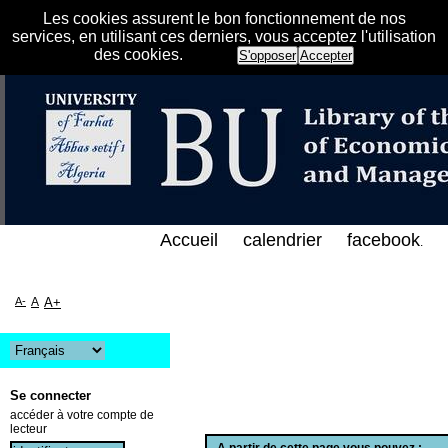
Les cookies assurent le bon fonctionnement de nos
services, en utilisant ces derniers, vous acceptez l'utilisation
des cookies.
S'opposer
Accepter
الفهرس الإلكتروني على الخط المباشر لمكتبة كلية العل
Accueil
calendrier
facebook
.
A-
A
A+
Se connecter
accéder à votre compte de
lecteur
A partir de cette page vous pouvez :