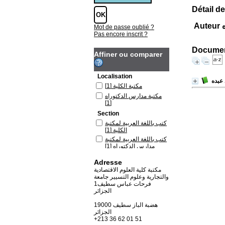
Détail de
ه
Mot de passe oublié ?
Pas encore inscrit ?
Document
Affiner ou comparer
Localisation
 عبده
مكتبة الكلية
[1]
مكتبة مدارس الدكتوراه
[1]
Section
كتب باللغة العربية لمكتبة
الكلية
[1]
كتب باللغة العربية لمكتبة
مدارس الدكتوراه
[1]
Adresse
مكتبة كلية العلوم الاقتصادية
والتجارية وعلوم التسيير جامعة
فرحات عباس سطيف1
الجزائر
19000 هضبة الباز سطيف
الجزائر
+213 36 62 01 51