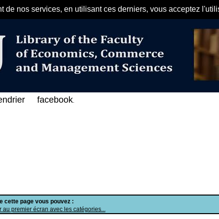
de nos services, en utilisant ces derniers, vous acceptez l'util
مرحبا بكم في الفهرس الإلكتروني على
endrier
facebook
.
de cette page vous pouvez :
 au premier écran avec les catégories...