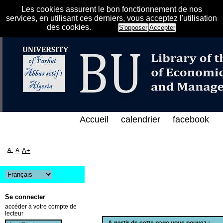
Les cookies assurent le bon fonctionnement de nos
services, en utilisant ces derniers, vous acceptez l'utilisation
des cookies.
S'opposer
Accepter
الفهرس الإلكتروني على الخط المباشر لمكتبة كلية العل
Accueil
calendrier
facebook
.
A-
A
A+
Se connecter
accéder à votre compte de
lecteur
A partir de cette page vous pouvez :