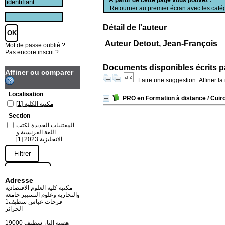
Retourner au premier écran avec les catég
Détail de l'auteur
Auteur Detout, Jean-François
Mot de passe oublié ?
Pas encore inscrit ?
Documents disponibles écrits pa
Affiner ou comparer
Faire une suggestion
Affiner l
Localisation
PRO en Formation à distance
/ Cuiro
[1]
مكتبة الكلية
Section
المقتنيات الجديدة لكتب
اللغة الفرنسية و
[1]
الانجليزية 2023
Adresse
مكتبة كلية العلوم الاقتصادية
والتجارية وعلوم التسيير جامعة
فرحات عباس سطيف1
الجزائر
19000 هضبة الباز سطيف