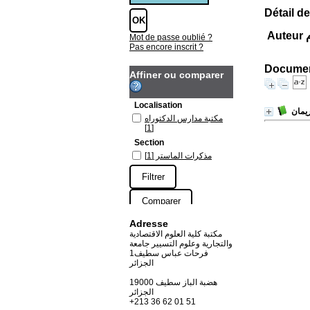
Détail de
م
Mot de passe oublié ?
Pas encore inscrit ?
Document
Affiner ou comparer
Localisation
يمان
مكتبة مدارس الدكتوراه
[1]
Section
مذكرات الماستر
[1]
Adresse
مكتبة كلية العلوم الاقتصادية
والتجارية وعلوم التسيير جامعة
فرحات عباس سطيف1
الجزائر
19000 هضبة الباز سطيف
الجزائر
+213 36 62 01 51