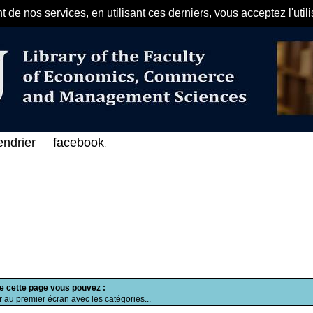
de nos services, en utilisant ces derniers, vous acceptez l'util
مرحبا بكم في الفهرس الإلكتروني عل
endrier
facebook
.
de cette page vous pouvez :
 au premier écran avec les catégories...