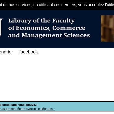
de nos services, en utilisant ces derniers, vous acceptez l'util
مرحبا بكم في الفهرس الإلكتروني ع
endrier
facebook
.
de cette page vous pouvez :
 au premier écran avec les catégories...