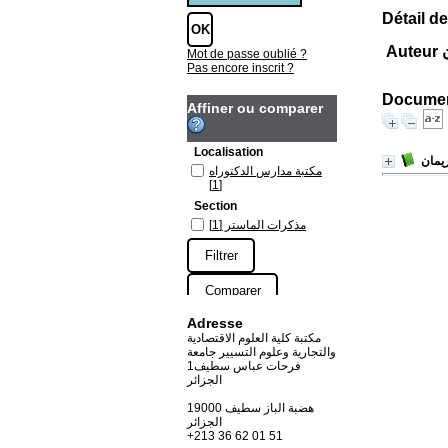
Détail de
ن
Mot de passe oublié ?
Pas encore inscrit ?
Document
Affiner ou comparer
Localisation
يمان
مكتبة مدارس الدكتوراه
[1]
Section
مذكرات الماستر
[1]
Adresse
مكتبة كلية العلوم الاقتصادية
والتجارية وعلوم التسيير جامعة
فرحات عباس سطيف1
الجزائر
19000 هضبة الباز سطيف
الجزائر
+213 36 62 01 51