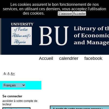
Les cookies assurent le bon fonctionnement de nos
services, en utilisant ces derniers, vous acceptez l'utilisation
des cookies.
S'opposer
Accepter
الفهرس الإلكتروني على الخط المباشر لمكتبة كلية العل
Accueil
calendrier
facebook
.
A-
A
A+
Se connecter
accéder à votre compte de
lecteur
A partir de cette page vous pouvez :