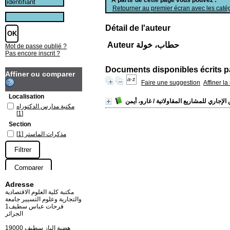
Retourner au premier écran avec les catég
Détail de l'auteur
Auteur حطاب، خولة
Mot de passe oublié ?
Pas encore inscrit ?
Documents disponibles écrits pa
Affiner ou comparer
Faire une suggestion
Affiner l
Localisation
الإجاري للمشاريع المقاولاتية
/ غارو، أيمن
مكتبة مدارس الدكتوراه
[1]
Section
مذكرات الماستر
[1]
Adresse
مكتبة كلية العلوم الاقتصادية
والتجارية وعلوم التسيير جامعة
فرحات عباس سطيف1
الجزائر
19000 هضبة الباز سطيف