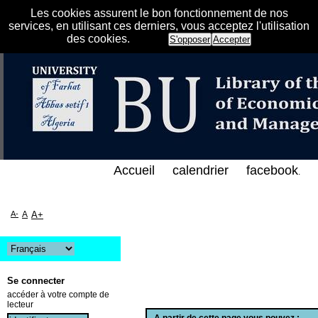
Les cookies assurent le bon fonctionnement de nos
services, en utilisant ces derniers, vous acceptez l'utilisation
des cookies.
S'opposer
Accepter
لفهرس الإلكتروني على الخط المباشر لمكتبة كلية العلو
Accueil
calendrier
facebook
.
A-
A
A+
Se connecter
accéder à votre compte de
lecteur
A partir de cette page vous pouvez :