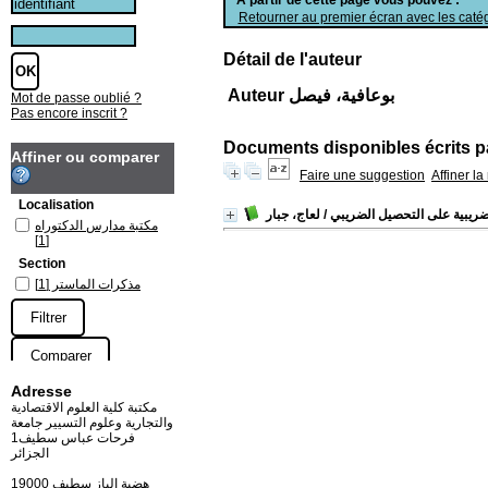
Retourner au premier écran avec les catég
Détail de l'auteur
Auteur بوعافية، فيصل
Mot de passe oublié ?
Pas encore inscrit ?
Documents disponibles écrits pa
Affiner ou comparer
Faire une suggestion
Affiner l
Localisation
الضريبية على التحصيل الضريبي
/ لعاج، جبار
مكتبة مدارس الدكتوراه
[1]
Section
مذكرات الماستر
[1]
Adresse
مكتبة كلية العلوم الاقتصادية
والتجارية وعلوم التسيير جامعة
فرحات عباس سطيف1
الجزائر
19000 هضبة الباز سطيف