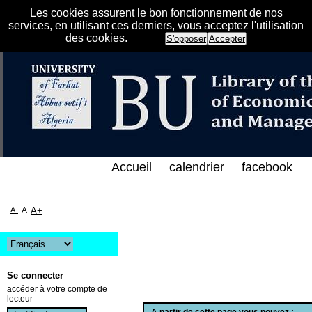
Les cookies assurent le bon fonctionnement de nos
services, en utilisant ces derniers, vous acceptez l'utilisation
des cookies.
S'opposer
Accepter
الفهرس الإلكتروني على الخط المباشر لمكتبة كلية العل
Accueil
calendrier
facebook
.
A-
A
A+
Se connecter
accéder à votre compte de
lecteur
A partir de cette page vous pouvez :