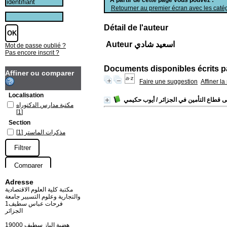
Retourner au premier écran avec les catég
Détail de l'auteur
Auteur اسعيد شادي
Mot de passe oublié ?
Pas encore inscrit ?
Documents disponibles écrits pa
Affiner ou comparer
Faire une suggestion
Affiner l
Localisation
لى قطاع التأمين في الجزائر
/ أيوب حكيمي
مكتبة مدارس الدكتوراه
[1]
Section
مذكرات الماستر
[1]
Adresse
مكتبة كلية العلوم الاقتصادية
والتجارية وعلوم التسيير جامعة
فرحات عباس سطيف1
الجزائر
19000 هضبة الباز سطيف