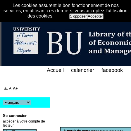
Les cookies assurent le bon fonctionnement de nos
services, en utilisant ces derniers, vous acceptez l'utilisation
des cookies.
S'opposer
Accepter
لفهرس الإلكتروني على الخط المباشر لمكتبة كلية العلو
Accueil
calendrier
facebook
.
A-
A
A+
Se connecter
accéder à votre compte de
lecteur
A partir de cette page vous pouvez :