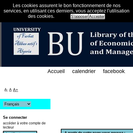
Les cookies assurent le bon fonctionnement de nos
services, en utilisant ces derniers, vous acceptez l'utilisation
des cookies.
S'opposer
Accepter
الفهرس الإلكتروني على الخط المباشر لمكتبة كلية العل
Accueil
calendrier
facebook
.
A-
A
A+
Se connecter
accéder à votre compte de
lecteur
A partir de cette page vous pouvez :